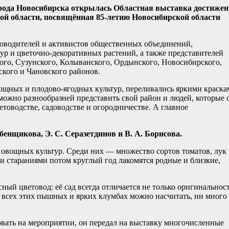
города Новосибирска открылась Областная выставка достиже
кой области, посвящённая 85-летию Новосибирской области
ководителей и активистов общественных объединений,
ур и цветочно-декоративных растений, а также представителей
ого, Сузунского, Колыванского, Ордынского, Новосибирского,
ского и Чановского районов.
ощных и плодово-ягодных культур, переливались яркими краска
 можно разнообразней представить свой район и людей, которые 
етоводстве, садоводстве и огородничестве. А главное
енщикова, Э. С. Серазетдинов и В. А. Борисова.
 овощных культур. Среди них — множество сортов томатов, лук
и стараниями потом круглый год лакомятся родные и близкие,
ный цветовод: её сад всегда отличается не только оригинальнос
 всех этих пышных и ярких клумбах можно насчитать, ни много
овать на мероприятии, он передал на выставку многочисленные