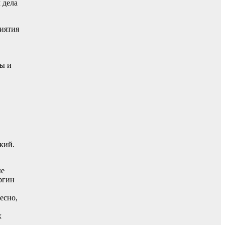
 дела
риятия
цы и
кий.
ые
ргин
есно,
х