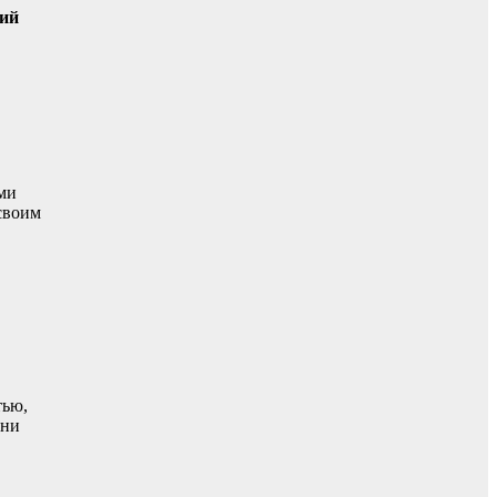
ний
ми
своим
тью,
 ни