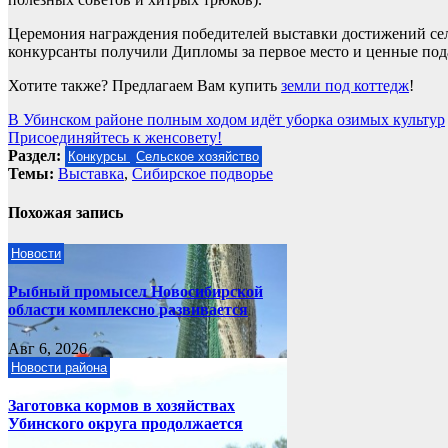
Церемония награждения победителей выставки достижений сел
конкурсанты получили Дипломы за первое место и ценные под
Хотите также? Предлагаем Вам купить
земли под коттедж
!
Навигация
В Убинском районе полным ходом идёт уборка озимых культур
Присоединяйтесь к женсовету!
по
Раздел:
Конкурсы
Сельское хозяйство
записям
Темы:
Выставка
,
Сибирское подворье
Похожая запись
Новости
Рыбный промысел Новосибирской
области комплексно развивается
Авг 6, 2026
Новости района
Заготовка кормов в хозяйствах
Убинского округа продолжается