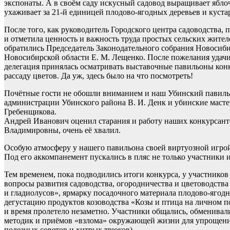
экспонаты. А в своём саду искусный садовод выращивает яблоч
ухаживает за 21-й единицей плодово-ягодных деревьев и куст
После того, как руководитель Городского центра садоводства,
и отметила ценность и важность труда простых сельских жител
обратились Председатель Законодательного собрания Новосиби
Новосибирской области Е. М. Лещенко. После пожелания удачи
делегация принялась осматривать выставочные павильоны кон
рассаду цветов. Да уж, здесь было на что посмотреть!
Почётные гости не обошли вниманием и наш Убинский павильон
администрации Убинского района В. И. Денк и убинские масте
Гребенщикова.
Андрей Иванович оценил старания и работу наших конкурсант
Владимировны, очень её хвалил.
Особую атмосферу у нашего павильона своей виртуозной игро
Под его аккомпанемент пускались в пляс не только участники и
Тем временем, пока подводились итоги конкурса, у участник
вопросы развития садоводства, огородничества и цветоводства
и гладиолусов», ярмарку посадочного материала плодово-ягодны
дегустацию продуктов козоводства «Козы и птица на личном п
и время пролетело незаметно. Участники общались, обменивал
методик и приёмов «взлома» окружающей жизни для упрощени
полезных советов и хитрых трюков).