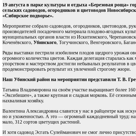
19 августа в парке культуры и отдыха «Березовая роща» 
сельских садоводов, огородников и цветоводов Новосибирс
«Сибирское подворье».
Мероприятие собрало садоводов, огородников, цветоводов, ру
производителей посадочного материала плодово-ягодных культ
муниципальных органов власти из Искитимского, Черепановск
Коченёвского,
Убинского
, Тогучинского, Венгеровского, Баган
Ряды выставки пестрили изобилием плодов щедрого урожая ов
огромного количества цветов. Каждая делегация старалась как
упорством и мастерством достигли небывалых результатов в цв
продемонстрировать результат их увлечений строгому жюри.
Наш Убинский район на мероприятии представили Т. В. Греб
Татьяна Владимировна на своём участке выращивает более 160
«Эксибишен», а также крупная и сладкая морковь. Её сезонным
нахваливая хозяйку.
Валентина Александровна славится у нас в райцентре как искус
но и ухоженностью. А это — огромный каждодневный труд: на
мало, 312 сортов цветущих растений.
И хотя садовод Эсгать Сулейманович не смог лично присутств