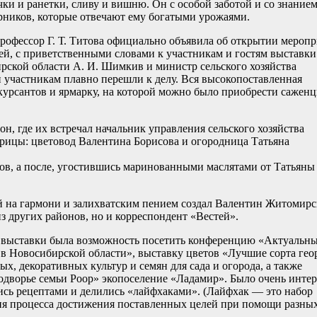
ки и ранетки, сливу и вишню. Он с особой заботой и со знанием
арников, которые отвечают ему богатыми урожаями.
 профессор Г. Т. Титова официально объявила об открытии мероп
ей, с приветственными словами к участникам и гостям выставки
рской области А. И. Шимкив и министр сельского хозяйства
 участникам плавно перешли к делу. Вся высокопоставленная
курсантов и ярмарку, на которой можно было приобрести сажен
, где их встречал начальник управления сельского хозяйства
рицы: цветовод Валентина Борисова и огородница Татьяна
ов, а после, угостившись маринованными маслятами от Татьяны
й на гармони и залихватским пением создал Валентин Житомирс
з других районов, но и корреспондент «Вестей».
ов выставки была возможность посетить конференцию «Актуальн
 в Новосибирской области», выставку цветов «Лучшие сорта гео
х, декоративных культур и семян для сада и огорода, а также
одворье семьи Роор» экопоселение «Ладамир». Было очень интер
ись рецептами и делились «лайфхаками». (Лайфхак — это набор
я процесса достижения поставленных целей при помощи разны