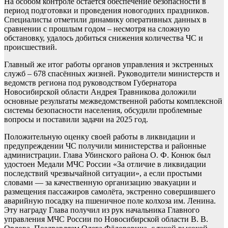
На особом контроле остаётся обеспечение безопасности в
период подготовки и проведения новогодних праздников.
Специалисты отметили динамику оперативных данных в
сравнении с прошлым годом – несмотря на сложную
обстановку, удалось добиться снижения количества ЧС и
происшествий.
Главный же итог работы органов управления и экстренных
служб – 678 спасённых жизней. Руководители министерств и
ведомств региона под руководством Губернатора
Новосибирской области Андрея Травникова доложили
основные результаты межведомственной работы комплексной
системы безопасности населения, обсудили проблемные
вопросы и поставили задачи на 2025 год.
Положительную оценку своей работы в ликвидации и
предупреждении ЧС получили министерства и районные
администрации. Глава Убинского района О. Ф. Конюк был
удостоен Медали МЧС России «За отличие в ликвидации
последствий чрезвычайной ситуации», а если простыми
словами — за качественную организацию эвакуации и
размещения пассажиров самолёта, экстренно совершившего
аварийную посадку на пшеничное поле колхоза им. Ленина.
Эту награду Глава получил из рук начальника Главного
управления МЧС России по Новосибирской области В. В.