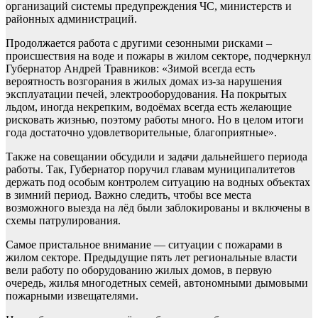
организаций системы предупреждения ЧС, министерств и
районных администраций.
Продолжается работа с другими сезонными рисками –
происшествия на воде и пожары в жилом секторе, подчеркнул
Губернатор Андрей Травников: «Зимой всегда есть
вероятность возгорания в жилых домах из-за нарушения
эксплуатации печей, электрооборудования. На покрытых
льдом, иногда некрепким, водоёмах всегда есть желающие
рисковать жизнью, поэтому работы много. Но в целом итоги
года достаточно удовлетворительные, благоприятные».
Также на совещании обсудили и задачи дальнейшего периода
работы. Так, Губернатор поручил главам муниципалитетов
держать под особым контролем ситуацию на водных объектах
в зимний период. Важно следить, чтобы все места
возможного выезда на лёд были заблокированы и включены в
схемы патрулирования.
Самое пристальное внимание — ситуации с пожарами в
жилом секторе. Предыдущие пять лет региональные власти
вели работу по оборудованию жилых домов, в первую
очередь, жилья многодетных семей, автономными дымовыми
пожарными извещателями.