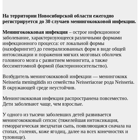
На территории Новосибирской области ежегодно
регистрируется до 30 случаев менингококковой инфекции.
Менингококковая инфекция
– острое инфекционное
заболевание, характеризующееся различными формами
инфекционного процесса: от локальной формы
(назофарингит) до генерализованных форм в виде общей
интоксикации и поражения мягких мозговых оболочек
головного мозга с развитием менингита, а также
бессимптомной формой (бактерионосительство).
Возбудитель менингококковой инфекции — менингококк
Neisseria meningitidis из семейства Neisseriaceae рода Neisseria.
В окружающей среде неустойчив.
Менингококковая инфекция распространена повсеместно.
Дети заболевают чаще, чем взрослые.
У одного из тысячи заболевших детей развивается
менингококковый сепсис (тяжелейшая интоксикация,
геморрагическая звездчатая сыпь, появляющаяся сначала на
стопах, голенях, коже ягодиц, далее на всех конечностях и
туловище).