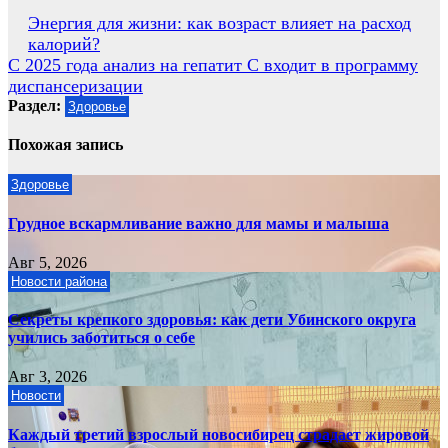
Навигация
Энергия для жизни: как возраст влияет на расход
калорий?
по
С 2025 года анализ на гепатит С входит в программу
записям
диспансеризации
Раздел:
Здоровье
Похожая запись
Здоровье
Грудное вскармливание важно для мамы и малыша
Авг 5, 2026
Новости района
Секреты крепкого здоровья: как дети Убинского округа
учились заботиться о себе
Авг 3, 2026
Новости
Каждый третий взрослый новосибирец страдает жировой