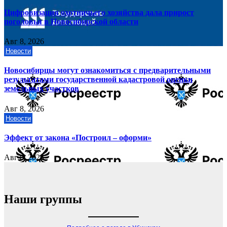
Цифровизация охотничьего хозяйства дала прирост
поголовья в Новосибирской области
Авг 8, 2026
Новости
Новосибирцы могут ознакомиться с предварительными
результатами государственной кадастровой оценки
земельных участков
Авг 8, 2026
Новости
Эффект от закона «Построил – оформи»
Авг 8, 2026
Наши группы