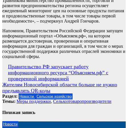
Травникова министерство промышленности, торговли и
развития предпринимательства региона осуществляет
ежедневный мониторинг цен на основные продукты питания
и продовольственные товары, в том числе товары первой
необходимости», – подчеркнул Андрей Гончаров.
Напомним, Правительством Российской Федерации запущен
информационный портал «Объясняем.рф», на котором
размещается достоверная, проверенная и оперативная
информация для граждан и организаций, в том числе о мерах
государственной поддержки различных отраслей экономики и
социальной сферы.
Навигация
Правительство РФ запускает работу
информационного ресурса “Объясняем.рф” с
по
проверенной информацией
записям
Жителям Новосибирской области больше не нужно
предъявлять QR-коды
Раздел:
Новости
Сельское хозяйство
Темы:
Меры поддержки
,
Сельхозтоваропроизводители
Похожая запись
Новости