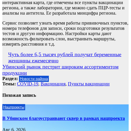
интерактивная карта, где отмечены все пункты вакцинации
региона, а также лаборатории, где можно сдать ПЦР-тесты и
анализы на антитела. Ее разработала минцифра региона.
Сервис позволяет узнать время работы прививочных пунктов,
номера телефонов для записи, сроки подготовки результатов
тестов и другую информацию. Настройки карты дают
возможность фильтровать слои, выстраивать маршруты,
измерять расстояния и т.д.
Навигация
Чуть более 6,5 тысяч рублей получат беременные
женщины ежемесячно
по
Убинский рынок пестрит широким ассортиментом
записям
продукции
Раздел:
Новости района
Темы:
COVID-19
,
Вакцинация
,
Пункты вакцинации
Похожая запись
Нацпроекты
В Убинском благоустраивают сквер в рамках нацпроекта
Авг 6, 2026