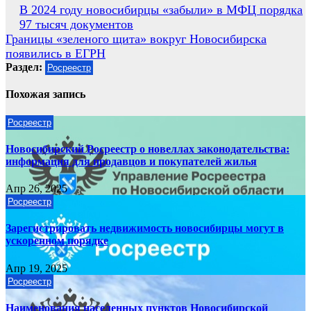
Навигация
В 2024 году новосибирцы «забыли» в МФЦ порядка
97 тысяч документов
по
Границы «зеленого щита» вокруг Новосибирска
записям
появились в ЕГРН
Раздел:
Росреестр
Похожая запись
Росреестр
Новосибирский Росреестр о новеллах законодательства:
информация для продавцов и покупателей жилья
Апр 26, 2025
Росреестр
Зарегистрировать недвижимость новосибирцы могут в
ускоренном порядке
Апр 19, 2025
Росреестр
Наименования населенных пунктов Новосибирской