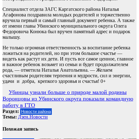
Специалист отдела ЗАГС Каргатского района Наталья
Агафонова поздравила молодых родителей и торжественно
вручила первый и самый главный документ ребенка. А также
от имени главы Убинского муниципального округа Олега
Федоровича Конюка был вручен памятный адрес и подарок
малышу.
Не только огромная ответственность за воспитание ребенка
ложиться на родителей, но при этом большое счастье —
видеть как растут их дети. И пусть все самое ценное, главное
и важное ребенок возьмет из семьи и будет продолжателем
рода, — отметила Наталья Анатольевна. — Желаем
счастливым родителям терпения и мудрости, сил и энергии,
удачи и добра, крепкого здоровья и счастья! 0+
Навигация
Убинцы узнали больше о природе малой родины
Воронцовы из Убинского округа показали командную
по
работу в ГТО
записям
Раздел:
Новости района
Темы:
Дзен.Новости
Похожая запись