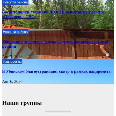
Новости района
Воспитанники Убинской ДЮСШ вернулись из лагеря
«Поколение СВС»
Авг 8, 2026
Новости района
Убинские «тополята» создают летнее настроение своими
руками
Авг 7, 2026
Нацпроекты
В Убинском благоустраивают сквер в рамках нацпроекта
Авг 6, 2026
Наши группы