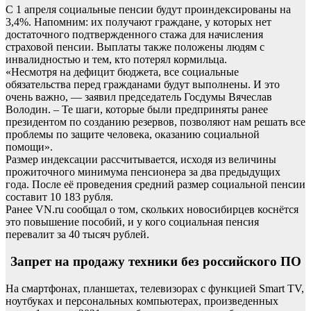
C 1 апреля социальные пенсии будут проиндексированы на
3,4%. Напомним: их получают граждане, у которых нет
достаточного подтвержденного стажа для начисления
страховой пенсии. Выплаты также положены людям с
инвалидностью и тем, кто потерял кормильца.
«Несмотря на дефицит бюджета, все социальные
обязательства перед гражданами будут выполнены. И это
очень важно, — заявил председатель Госдумы Вячеслав
Володин. – Те шаги, которые были предприняты ранее
президентом по созданию резервов, позволяют нам решать все
проблемы по защите человека, оказанию социальной
помощи».
Размер индексации рассчитывается, исходя из величины
прожиточного минимума пенсионера за два предыдущих
года. После её проведения средний размер социальной пенсии
составит 10 183 рубля.
Ранее VN.ru сообщал о том, скольких новосибирцев коснётся
это повышение пособий, и у кого социальная пенсия
перевалит за 40 тысяч рублей.
Запрет на продажу техники без российского ПО
На смартфонах, планшетах, телевизорах с функцией Smart TV,
ноутбуках и персональных компьютерах, произведенных