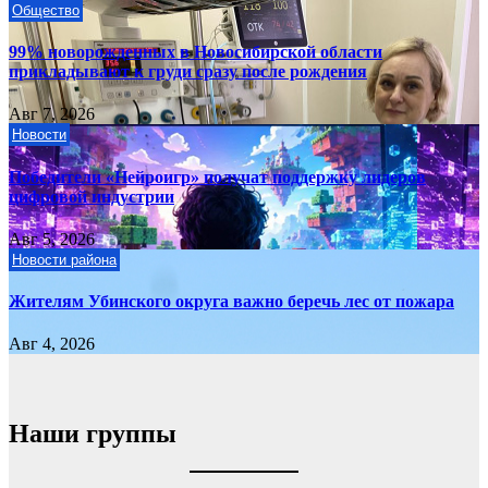
Общество
99% новорожденных в Новосибирской области
прикладывают к груди сразу после рождения
Авг 7, 2026
Новости
Победители «Нейроигр» получат поддержку лидеров
цифровой индустрии
Авг 5, 2026
Новости района
Жителям Убинского округа важно беречь лес от пожара
Авг 4, 2026
Наши группы