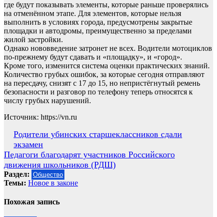
где будут показывать элементы, которые раньше проверялись
на отменённом этапе. Для элементов, которые нельзя
выполнить в условиях города, предусмотрены закрытые
площадки и автодромы, преимущественно за пределами
жилой застройки.
Однако нововведение затронет не всех. Водители мотоциклов
по-прежнему будут сдавать и «площадку», и «город».
Кроме того, изменится система оценки практических знаний.
Количество грубых ошибок, за которые сегодня отправляют
на пересдачу, снизят с 17 до 15, но непристёгнутый ремень
безопасности и разговор по телефону теперь относятся к
числу грубых нарушений.
Источник: https://vn.ru
Навигация
Родители убинских старшеклассников сдали
экзамен
по
Педагоги благодарят участников Российского
записям
движения школьников (РДШ)
Раздел:
Общество
Темы:
Новое в законе
Похожая запись