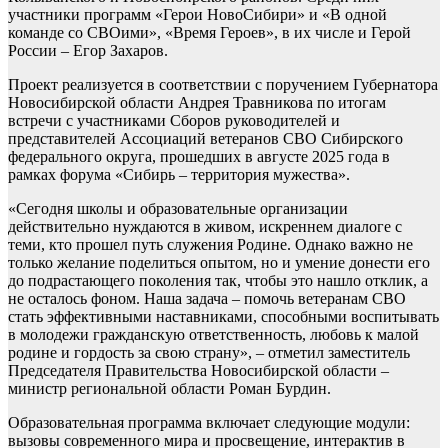
участники программ «Герои НовоСибири» и «В одной
команде со СВОими», «Время Героев», в их числе и Герой
России – Егор Захаров.
Проект реализуется в соответствии с поручением Губернатора
Новосибирской области Андрея Травникова по итогам
встречи с участниками Сборов руководителей и
представителей Ассоциаций ветеранов СВО Сибирского
федерального округа, прошедших в августе 2025 года в
рамках форума «Сибирь – территория мужества».
«Сегодня школы и образовательные организации
действительно нуждаются в живом, искреннем диалоге с
теми, кто прошел путь служения Родине. Однако важно не
только желание поделиться опытом, но и умение донести его
до подрастающего поколения так, чтобы это нашло отклик, а
не осталось фоном. Наша задача – помочь ветеранам СВО
стать эффективными наставниками, способными воспитывать
в молодежи гражданскую ответственность, любовь к малой
родине и гордость за свою страну», – отметил заместитель
Председателя Правительства Новосибирской области –
министр региональной области Роман Бурдин.
Образовательная программа включает следующие модули:
вызовы современного мира и просвещение, интерактив в