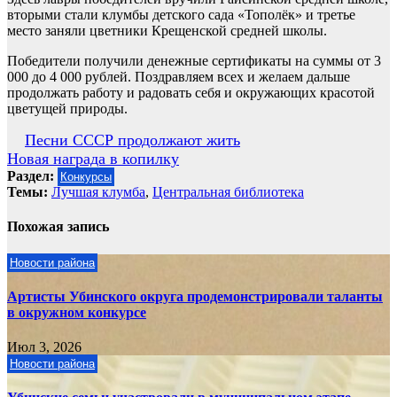
вторыми стали клумбы детского сада «Тополёк» и третье
место заняли цветники Крещенской средней школы.
Победители получили денежные сертификаты на суммы от 3
000 до 4 000 рублей. Поздравляем всех и желаем дальше
продолжать работу и радовать себя и окружающих красотой
цветущей природы.
Навигация
Песни СССР продолжают жить
Новая награда в копилку
по
Раздел:
Конкурсы
записям
Темы:
Лучшая клумба
,
Центральная библиотека
Похожая запись
Новости района
Артисты Убинского округа продемонстрировали таланты
в окружном конкурсе
Июл 3, 2026
Новости района