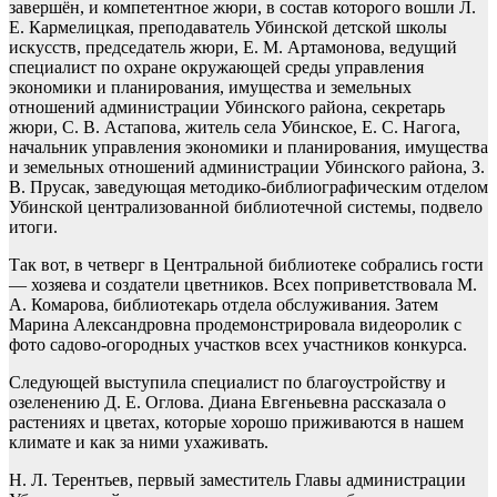
завершён, и компетентное жюри, в состав которого вошли Л.
Е. Кармелицкая, преподаватель Убинской детской школы
искусств, председатель жюри, Е. М. Артамонова, ведущий
специалист по охране окружающей среды управления
экономики и планирования, имущества и земельных
отношений администрации Убинского района, секретарь
жюри, С. В. Астапова, житель села Убинское, Е. С. Нагога,
начальник управления экономики и планирования, имущества
и земельных отношений администрации Убинского района, З.
В. Прусак, заведующая методико-библиографическим отделом
Убинской централизованной библиотечной системы, подвело
итоги.
Так вот, в четверг в Центральной библиотеке собрались гости
— хозяева и создатели цветников. Всех поприветствовала М.
А. Комарова, библиотекарь отдела обслуживания. Затем
Марина Александровна продемонстрировала видеоролик с
фото садово-огородных участков всех участников конкурса.
Следующей выступила специалист по благоустройству и
озеленению Д. Е. Оглова. Диана Евгеньевна рассказала о
растениях и цветах, которые хорошо приживаются в нашем
климате и как за ними ухаживать.
Н. Л. Терентьев, первый заместитель Главы администрации