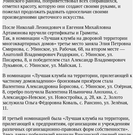
Убинского района, поприветствовал всех собравшихся,
отметил красоту, которую они создают своими руками, и
пожелал продолжать радовать односельчан своими
произведениями цветочного искусства.
После Николай Леонидович и Евгения Михайловна
Артамонова вручили сертификаты и Грамоты.
Так, в номинации «Лучшая клумба на дворовой территории
многоквартирных домов» третье место заняла Элия Петровна
Смирнова, с. Убинское, ул. Рабочая, 68, на втором месте —
Анатолий Владимирович Раздоркин, с. Убинское, ул.
Писарева, 8, и победителем стал Александр Владимирович
Лукьянов, с. Убинское, ул. Майская, 1.
В номинации «Лучшая клумба на территории, прилегающей к
частному домовладению» бронзовым призёром стала
Валентина Александровна Борисова, с. Убинское, ул. Озёрная,
8, серебро получила Валентина Ильинична Анохина, с.
Александро-Невское, ул. Новостройка, д. 28, кв. 2, Золото
заслужила Ольга Фёдоровна Коваль, с. Раисино, ул. Зелёная,
11.
И третьей номинацией была «Лучшая клумба на территории,
прилегающей к предприятиям, организациям и учреждениям
различных организационно-правовых форм собственности».
Здесь лавры победителей вручили Раисинской средней школе,