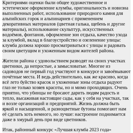
Критериями оценки были общее художественное и
эстетическое оформление клумбы, оригинальность и новизна
выполненных работ, использование природного камня для
альпийских горок и альпинариев с применением
декоративных материалов (цветная галька, щебень и другие
материалы), использование скульптур, искусственных
водоёмов, фонтанов, оформление зон отдыха, качество ухода
за клумбой, вклад в благоустройство и озеленение улицы:
клумба должна хорошо просматриваться с улицы и радовать
своим цветущим и ухоженным видом жителей района.
Жители района с удовольствием разводят на своих участках
цветники, да непростые, а замысловатые. Многие из
садоводов не первый год участвуют в конкурсе и завоёвывают
почётные места. И ведь действительно, как же красиво, когда
всё лето буйство красок и ухоженные зоны отдыха радуют
глаз не только хозяев красоты, но и мимо проходящих. Очень
приятно, что убинцы не бросают дарить людям радость и
тепло, высаживая настоящие сады, как у себя на участках, так
и возле организаций и предприятий. Жизнь должна быть
яркой и насыщенной, и разноцветные бутоны помогают нам
её сделать хоть немного, но лучше: настроение поднимается
даже в хмурый день при виде цветников.
Итак, районный конкурс «Лучшая клумба 2023 года»