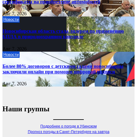
сертификаты на приобретение автомобилей
Авг 7, 2026
Новости
Новосибирская область стала лидером по применению
БПЛА в природоохранном контроле
Авг 7, 2026
Новости
Более 80% договоров с детскими садами новосибирцы
заключили онлайн при помощи цифровой подписи
Авг 7, 2026
Наши группы
Подробнее о погоде в Убинском
Прогноз погоды в Санкт-Петербурге на завтра