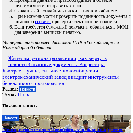
Проверить данные о правообладателе и объекте
недвижимости, отправить запрос.
Скачать файл онлайн-выписки в личном кабинете.
При необходимости проверить подлинность документа с
помощью
сервиса
проверки электронной подписи.
Если требуется бумажный документ, обратиться в МФЦ
для заверения выписки печатью.
Материал подготовлен филиалом ППК «Роскадастр» по
Новосибирской области.
Навигация
Жителям региона разъяснили, как вернуть
невостребованные документы Росреестра
по
Быстрее, лучше, сильнее: новосибирский
записям
электромеханический завод внедрит инструменты
бережливого производства
Раздел:
Новости
Темы:
ТГпост
Похожая запись
Новости
Многодетным семьям Новосибирской области вручены