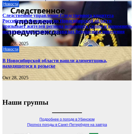
Новости
Следственное управление Следственного комитета
Российской Федерации по Новосибирской области
призывает жителей региона вспомнить самим и напомнить
несовершеннолетним о правилах безопасного поведения
Ноя 28, 2025
Новости
В Новосибирской области нашли алиментщика,
находящегося в розыске
Окт 28, 2025
Наши группы
Подробнее о погоде в Убинском
Прогноз погоды в Санкт-Петербурге на завтра