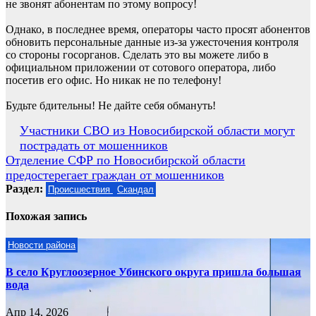
не звонят абонентам по этому вопросу!
Однако, в последнее время, операторы часто просят абонентов
обновить персональные данные из-за ужесточения контроля
со стороны госорганов. Сделать это вы можете либо в
официальном приложении от сотового оператора, либо
посетив его офис. Но никак не по телефону!
Будьте бдительны! Не дайте себя обмануть!
Навигация
Участники СВО из Новосибирской области могут
пострадать от мошенников
по
Отделение СФР по Новосибирской области
записям
предостерегает граждан от мошенников
Раздел:
Происшествия
Скандал
Похожая запись
Новости района
В село Круглоозерное Убинского округа пришла большая
вода
Апр 14, 2026