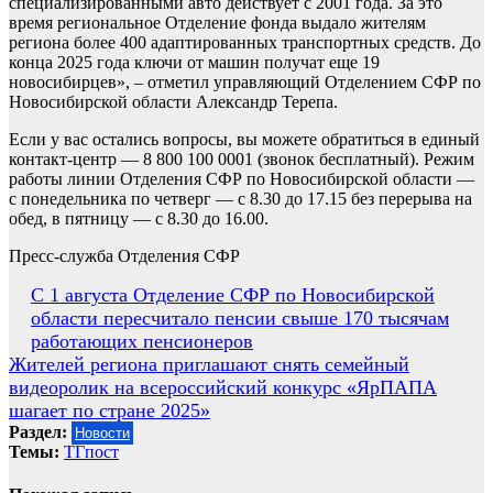
специализированными авто действует с 2001 года. За это
время региональное Отделение фонда выдало жителям
региона более 400 адаптированных транспортных средств. До
конца 2025 года ключи от машин получат еще 19
новосибирцев», – отметил управляющий Отделением СФР по
Новосибирской области Александр Терепа.
Если у вас остались вопросы, вы можете обратиться в единый
контакт-центр — 8 800 100 0001 (звонок бесплатный). Режим
работы линии Отделения СФР по Новосибирской области —
с понедельника по четверг — с 8.30 до 17.15 без перерыва на
обед, в пятницу — с 8.30 до 16.00.
Пресс-служба Отделения CФР
Навигация
С 1 августа Отделение СФР по Новосибирской
области пересчитало пенсии свыше 170 тысячам
по
работающих пенсионеров
записям
Жителей региона приглашают снять семейный
видеоролик на всероссийский конкурс «ЯрПАПА
шагает по стране 2025»
Раздел:
Новости
Темы:
ТГпост