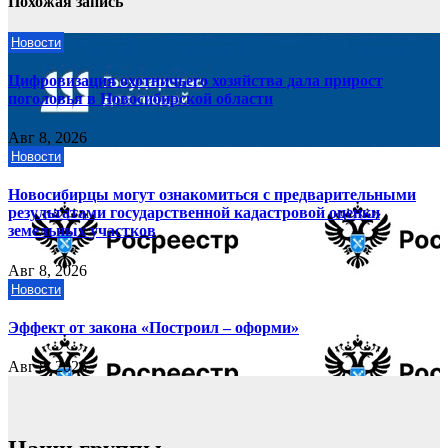
Похожая запись
Новости
Цифровизация охотничьего хозяйства дала прирост
поголовья в Новосибирской области
Авг 8, 2026
Новости
Новосибирцы могут ознакомиться с предварительными
результатами государственной кадастровой оценки
земельных участков
Авг 8, 2026
Новости
Эффект от закона «Построил – оформи»
Авг 8, 2026