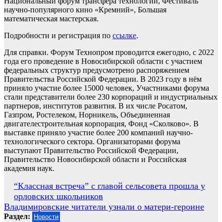
Национальный форум трансфера технологий, Фестиваль
научно-популярного кино «Кремний», Большая
математическая мастерская.
Подробности и регистрация по
ссылке
.
Для справки. Форум Технопром проводится ежегодно, с 2022
года его проведение в Новосибирской области с участием
федеральных структур предусмотрено распоряжением
Правительства Российской Федерации. В 2023 году в нём
приняло участие более 15000 человек, Участниками форума
стали представители более 230 корпораций и индустриальных
партнеров, институтов развития. В их числе Росатом,
Газпром, Ростелеком, Норникель, Объединенная
двигателестроительная корпорация, Фонд «Сколково». В
выставке приняло участие более 200 компаний научно-
технологического сектора. Организаторами форума
выступают Правительство Российской Федерации,
Правительство Новосибирской области и Российская
академия наук.
Навигация
“Классная встреча” с главой сельсовета прошла у
орловских школьников
по
Владимировские читатели узнали о матери-героине
записям
Раздел:
Новости