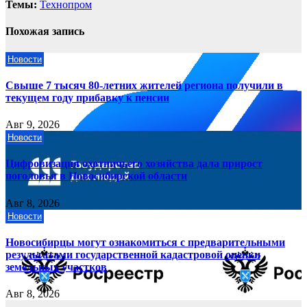
Темы:
Технопром
Похожая запись
Новости
Свыше 7 тысяч 80-летних жителей региона получили в
текущем году прибавку к пенсии
Авг 9, 2026
Новости
Цифровизация охотничьего хозяйства дала прирост
поголовья в Новосибирской области
Авг 8, 2026
Новости
Новосибирцы могут ознакомиться с предварительными
результатами государственной кадастровой оценки
земельных участков
Авг 8, 2026