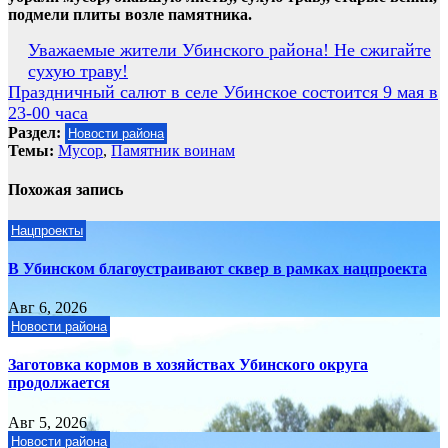
подмели плиты возле памятника.
Навигация
Уважаемые жители Убинского района! Не сжигайте
сухую траву!
по
Праздничный салют в селе Убинское состоится 9 мая в
записям
23-00 часа
Раздел:
Новости района
Темы:
Мусор
,
Памятник воинам
Похожая запись
Нацпроекты
В Убинском благоустраивают сквер в рамках нацпроекта
Авг 6, 2026
Новости района
Заготовка кормов в хозяйствах Убинского округа
продолжается
Авг 5, 2026
Новости района