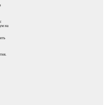
в
с
ум на
ить
тия.