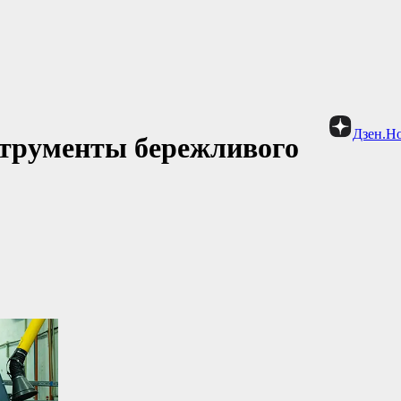
Дзен.Н
струменты бережливого