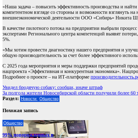
«Наша задача – повысить эффективность производства и найти
компетентном взгляде со стороны и возможности взглянуть на 
внешнеэкономической деятельности ООО «Сибирь» Никита Ш
В качестве пилотного потока на предприятии выбрали процесс 
экспертами Регионального центра компетенций выявят потери,
5%.
«Мы хотим провести диагностику нашего предприятия и улуч
общую производительность за счет более эффективного испол
С 2025 года мероприятия и меры поддержки предприятий прод
нацпроекта «Эффективная и конкурентная экономика». Нацпро
Подробнее о проекте – на ИТ-платформе
производительность.
Навигация
Увидел бродячую собаку: сообщи, иначе штраф
За полгода жители Новосибирской области получили более 60 
по
Раздел:
Новости
Общество
записям
Похожая запись
Общество
99% новорожденных в