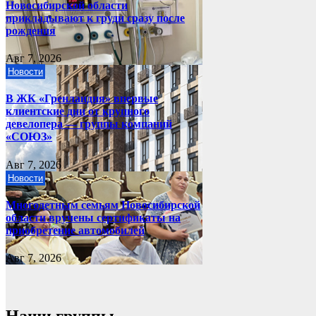
Новосибирской области
прикладывают к груди сразу после
рождения
Авг 7, 2026
Новости
В ЖК «Гренландия» впервые
клиентские дни от крупного
девелопера — группы компаний
«СОЮЗ»
Авг 7, 2026
Новости
Многодетным семьям Новосибирской
области вручены сертификаты на
приобретение автомобилей
Авг 7, 2026