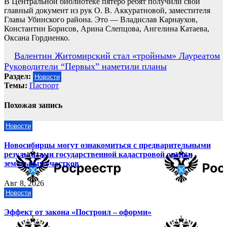
В Центральной библиотеке пятеро ребят получили свой
главный документ из рук О. В. Аккуратновой, заместителя
Главы Убинского района. Это — Владислав Карнаухов,
Константин Борисов, Арина Слепцова, Ангелина Катаева,
Оксана Гордиенко.
Навигация
Валентин Житомирский стал «тройным» Лауреатом
Руководители “Первых” наметили планы
по
Раздел:
Новости
записям
Темы:
Паспорт
Похожая запись
Новости
Новосибирцы могут ознакомиться с предварительными
результатами государственной кадастровой оценки
земельных участков
Авг 8, 2026
Новости
Эффект от закона «Построил – оформи»