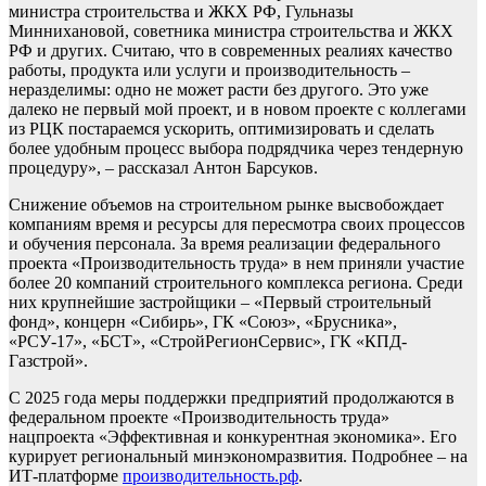
министра строительства и ЖКХ РФ, Гульназы
Миннихановой, советника министра строительства и ЖКХ
РФ и других. Считаю, что в современных реалиях качество
работы, продукта или услуги и производительность –
неразделимы: одно не может расти без другого. Это уже
далеко не первый мой проект, и в новом проекте с коллегами
из РЦК постараемся ускорить, оптимизировать и сделать
более удобным процесс выбора подрядчика через тендерную
процедуру», – рассказал Антон Барсуков.
Снижение объемов на строительном рынке высвобождает
компаниям время и ресурсы для пересмотра своих процессов
и обучения персонала. За время реализации федерального
проекта «Производительность труда» в нем приняли участие
более 20 компаний строительного комплекса региона. Среди
них крупнейшие застройщики – «Первый строительный
фонд», концерн «Сибирь», ГК «Союз», «Брусника»,
«РСУ-17», «БСТ», «СтройРегионСервис», ГК «КПД-
Газстрой».
С 2025 года меры поддержки предприятий продолжаются в
федеральном проекте «Производительность труда»
нацпроекта «Эффективная и конкурентная экономика». Его
курирует региональный минэкономразвития. Подробнее – на
ИТ-платформе
производительность.рф
.