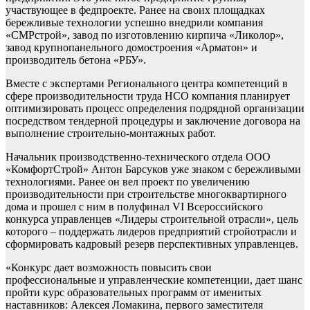
участвующее в федпроекте. Ранее на своих площадках
бережливые технологии успешно внедрили компания
«СМРстрой», завод по изготовлению кирпича «Ликолор»,
завод крупнопанельного домостроения «Арма
тон» и
производитель бетона «РБУ».
Вместе с экспертами Регионального центра компетенций в
сфере производительности труда НСО компания планирует
оптимизировать процесс определения подрядной организации
посредством тендерной процедуры и заключение договора на
выполнение строительно-монтажных работ.
Начальник производственно-технического отдела ООО
«КомфортСтрой» Антон Барсуков уже знаком с бережливыми
технологиями. Ранее он вел проект по увеличению
производительности при строительстве многоквартирного
дома и прошел с ним в полуфинал VI Всероссийского
конкурса управленцев «Лидеры строительной отрасли», цель
которого – поддержать лидеров предприятий стройотрасли и
сформировать кадровый резерв перспективных управленцев.
«Конкурс дает возможность повысить свои
профессиональные и управленческие компетенции, дает шанс
пройти курс образовательных программ от именитых
наставников: Алексея Ломакина, первого заместителя