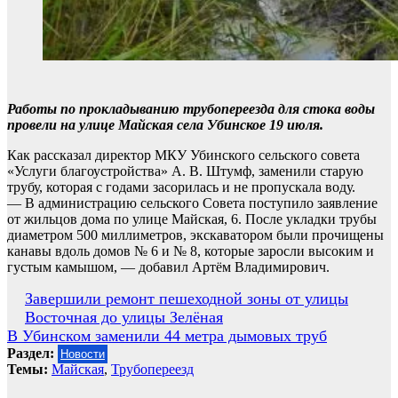
Работы по прокладыванию трубопереезда для стока воды
провели на улице Майская села Убинское 19 июля.
Как рассказал директор МКУ Убинского сельского совета
«Услуги благоустройства» А. В. Штумф, заменили старую
трубу, которая с годами засорилась и не пропускала воду.
— В администрацию сельского Совета поступило заявление
от жильцов дома по улице Майская, 6. После укладки трубы
диаметром 500 миллиметров, экскаватором были прочищены
канавы вдоль домов № 6 и № 8, которые заросли высоким и
густым камышом, — добавил Артём Владимирович.
Навигация
Завершили ремонт пешеходной зоны от улицы
Восточная до улицы Зелёная
по
В Убинском заменили 44 метра дымовых труб
записям
Раздел:
Новости
Темы:
Майская
,
Трубопереезд