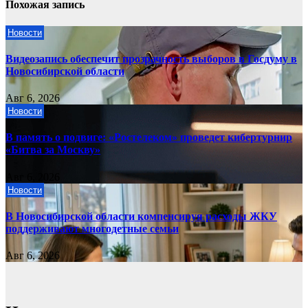
Похожая запись
Новости
Видеозапись обеспечит прозрачность выборов в Госдуму в
Новосибирской области
Авг 6, 2026
Новости
В память о подвиге: «Ростелеком» проведет кибертурнир
«Битва за Москву»
Авг 6, 2026
Новости
В Новосибирской области компенсируя расходы ЖКУ
поддерживают многодетные семьи
Авг 6, 2026