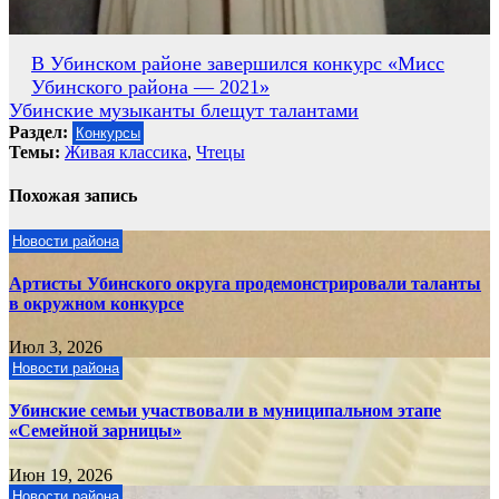
Навигация
В Убинском районе завершился конкурс «Мисс
Убинского района — 2021»
по
Убинские музыканты блещут талантами
записям
Раздел:
Конкурсы
Темы:
Живая классика
,
Чтецы
Похожая запись
Новости района
Артисты Убинского округа продемонстрировали таланты
в окружном конкурсе
Июл 3, 2026
Новости района
Убинские семьи участвовали в муниципальном этапе
«Семейной зарницы»
Июн 19, 2026
Новости района