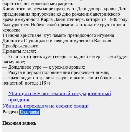
борются с нелегальной миграцией.
Кроме того во всем мире празднуют День донора крови. Дата
празднования приурочена ко дню рождения австрийского
врача-иммунолога Карла Ландштейнера, который в 1930 году
был удостоен Нобелевской премии за открытие групп крови
человека.
14 июня христиане чтут память преподобного игумена
Дионисия Глушицкого и священномученика Василия
Преображенского.
Приметы гласят:
— Если в этот день дует северо–западный ветер — лето будет
пасмурное;
— Дождливое утро — к урожаю яровых;
— Радуга в первой половине дня предвещает дождь;
— Грачи ходят по траве и лягушки выползли из болот — к
ненастной погоде.(16+)
Навигация
Убинцы отмечают главный государственный
праздник
по
Убинцы, переходим на свежие овощи
записям
Раздел:
Праздники
Похожая запись