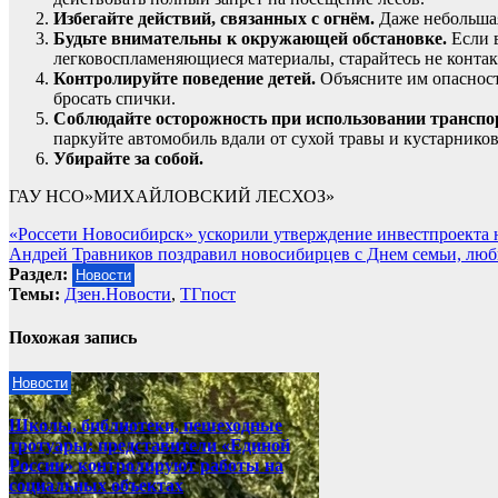
Избегайте действий, связанных с огнём.
Даже небольшая
Будьте внимательны к окружающей обстановке.
Если в
легковоспламеняющиеся материалы, старайтесь не контакт
Контролируйте поведение детей.
Объясните им опасность
бросать спички.
Соблюдайте осторожность при использовании транспо
паркуйте автомобиль вдали от сухой травы и кустарников
Убирайте за собой.
ГАУ НСО»МИХАЙЛОВСКИЙ ЛЕСХОЗ»
Навигация
«Россети Новосибирск» ускорили утверждение инвестпроекта
Андрей Травников поздравил новосибирцев с Днем семьи, люб
по
Раздел:
Новости
записям
Темы:
Дзен.Новости
,
ТГпост
Похожая запись
Новости
Школы, библиотеки, пешеходные
тротуары: представители «Единой
России» контролируют работы на
социальных объектах