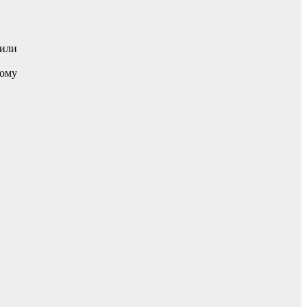
 или
тому