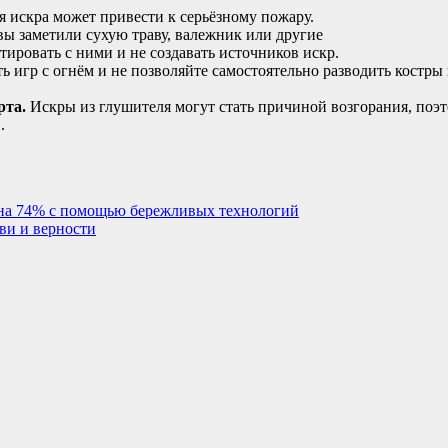
 искра может привести к серьёзному пожару.
ы заметили сухую траву, валежник или другие
ировать с ними и не создавать источников искр.
 игр с огнём и не позволяйте самостоятельно разводить костры
рта.
Искры из глушителя могут стать причиной возгорания, поэ
.
 на 74% с помощью бережливых технологий
ви и верности