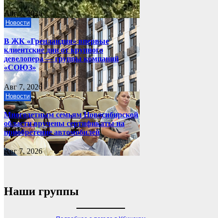
Авг 7, 2026
Новости
В ЖК «Гренландия» впервые
клиентские дни от крупного
девелопера — группы компаний
«СОЮЗ»
Авг 7, 2026
Новости
Многодетным семьям Новосибирской
области вручены сертификаты на
приобретение автомобилей
Авг 7, 2026
Наши группы