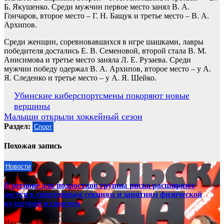
Б. Якушенко. Среди мужчин первое место занял В. А.
Гончаров, второе место – Г. Н. Бащук и третье место – В. А.
Архипов.
Среди женщин, соревновавшихся в игре шашками, лавры
победителя достались Е. В. Семеновой, второй стала В. М.
Анисимова и третье место заняла Л. Е. Рузаева. Среди
мужчин победу одержал В. А. Архипов, второе место – у А.
Я. Следенко и третье место – у А. Я. Шейко.
Навигация
Убинские киберспортсмены покоряют новые
вершины
по
Малыши открыли хоккейный сезон
записям
Раздел:
Спорт
Похожая запись
Новости
В регионе для подростков группы риска расширяют
доступ к спортивным секциям и занятиям физической
культурой и спортом
Июл 31, 2026