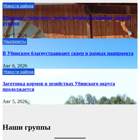
Новости района
Убинские «тополята» создают летнее настроение своими
руками
Авг 7, 2026
Нацпроекты
В Убинском благоустраивают сквер в рамках нацпроекта
Авг 6, 2026
Новости района
Заготовка кормов в хозяйствах Убинского округа
продолжается
Авг 5, 2026
Наши группы