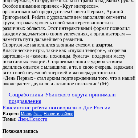
подтверждая, что будущее школы и страны в надежных руках.
Особое внимание привлек «Круг интересов»,
организованный председателем Совета Первых, Ариной
Григорьевой. Ребята с удовольствием заполняли сегменты
круга, отражая уровень своей заинтересованности в
различных областях. Этот интерактивный формат позволил
каждому задуматься о своих увлечениях, а организаторам —
наметить пути дальнейшего развития.
Спортзал же наполнился звонким смехом и азартом.
Классические игры, такие как «глухой телефон», «горячая
картошка» и «камень, ножницы, бумага», подарили массу
позитивных эмоций. Старшеклассники с удовольствием
делились опытом с младшими, а те, в свою очередь, заряжали
всех своей неуемной энергией и жизнерадостностью.
«День Первых» стал ярким подтверждением того, что в нашей
школе растет дружное и активное поколение! (6+)
Навигация
Соцработники Убинского округа принимали
поздравления
по
Раисинские ребята поговорили о Дне России
записям
Раздел:
Молодёжь
Новости района
Темы:
Дзен.Новости
Похожая запись