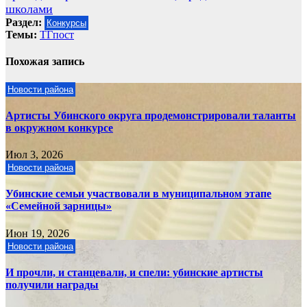
школами
Раздел:
Конкурсы
Темы:
ТГпост
Похожая запись
Новости района
Артисты Убинского округа продемонстрировали таланты
в окружном конкурсе
Июл 3, 2026
Новости района
Убинские семьи участвовали в муниципальном этапе
«Семейной зарницы»
Июн 19, 2026
Новости района
И прочли, и станцевали, и спели: убинские артисты
получили награды