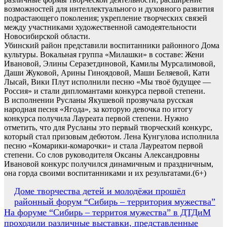
возможностей для интеллектуального и духовного развития
подрастающего поколения; укрепление творческих связей
между участниками художественной самодеятельности
Новосибирской области.
Убинский район представили воспитанники районного Дома
культуры. Вокальная группа «Милашки» в составе: Жени
Ивановой, Элины Серазетдиновой, Камилы Мурсалимовой,
Даши Жуковой, Арины Гиноядовой, Маши Беляевой, Кати
Лысай, Вики Плут исполнили песню «Мы твоё будущее —
Россия» и стали дипломантами конкурса первой степени.
В исполнении Русланы Якушевой прозвучала русская
народная песня «Ягода», за которую девочка по итогу
конкурса получила Лауреата первой степени. Нужно
отметить, что для Русланы это первый творческий конкурс,
который стал призовым дебютом. Лена Кунгулова исполнила
песню «Комарики-комарочки» и стала Лауреатом первой
степени. Со слов руководителя Оксаны Александровны
Ивановой конкурс получился динамичным и праздничным,
она горда своими воспитанниками и их результатами.(6+)
Навигация
Доме творчества детей и молодёжи прошёл
районный форум “Сибирь – территория мужества”
по
На форуме “Сибирь – территоя мужества” в ДТДиМ
записям
проходили различные выставки, представленные