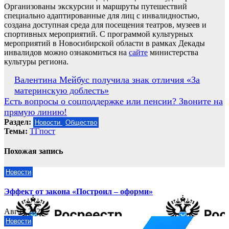
Организованы экскурсии и маршруты путешествий
специально адаптированные для лиц с инвалидностью,
создана доступная среда для посещения театров, музеев и
спортивных мероприятий. С программой культурных
мероприятий в Новосибирской области в рамках Декады
инвалидов можно ознакомиться на
сайте
министерства
культуры региона.
Навигация
Валентина Мейбус получила знак отличия «За
материнскую доблесть»
по
Есть вопросы о соцподдержке или пенсии? Звоните на
записям
прямую линию!
Раздел:
Новости
Общество
Темы:
ТГпост
Похожая запись
Новости
Эффект от закона «Построил – оформи»
Авг 8, 2026
Новости