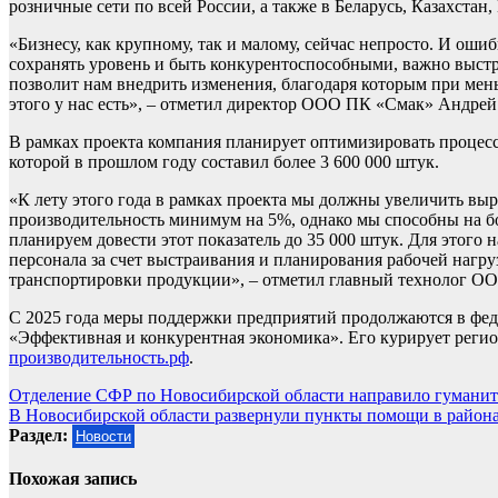
розничные сети по всей России, а также в Беларусь, Казахстан
«Бизнесу, как крупному, так и малому, сейчас непросто. И ош
сохранять уровень и быть конкурентоспособными, важно выстрои
позволит нам внедрить изменения, благодаря которым при мень
этого у нас есть», – отметил директор ООО ПК «Смак» Андрей
В рамках проекта компания планирует оптимизировать процес
которой в прошлом году составил более 3 600 000 штук.
«К лету этого года в рамках проекта мы должны увеличить выр
производительность минимум на 5%, однако мы способны на бо
планируем довести этот показатель до 35 000 штук. Для этого
персонала за счет выстраивания и планирования рабочей нагру
транспортировки продукции», – отметил главный технолог О
С 2025 года меры поддержки предприятий продолжаются в фед
«Эффективная и конкурентная экономика». Его курирует реги
производительность.рф
.
Навигация
Отделение СФР по Новосибирской области направило гуманит
В Новосибирской области развернули пункты помощи в района
по
Раздел:
Новости
записям
Похожая запись