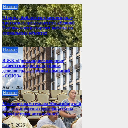
Новости
Школы, библиотеки, пешеходные
тротуары: представители «Единой
России» контролируют работы на
социальных объектах
Авг 7, 2026
Новости
В ЖК «Гренландия» впервые
клиентские дни от крупного
девелопера — группы компаний
«СОЮЗ»
Авг 7, 2026
Новости
Многодетным семьям Новосибирской
области вручены сертификаты на
приобретение автомобилей
Авг 7, 2026