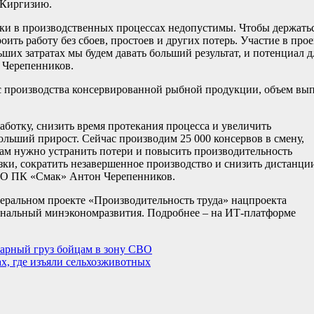
, Киргизию.
ибки в производственных процессах недопустимы. Чтобы держатьс
ть работу без сбоев, простоев и других потерь. Участие в прое
ших затратах мы будем давать больший результат, и потенциал д
 Черепенников.
с производства консервированной рыбной продукции, объем вы
аботку, снизить время протекания процесса и увеличить
льший прирост. Сейчас производим 25 000 консервов в смену,
 нам нужно устранить потери и повысить производительность
зки, сократить незавершенное производство и снизить дистанци
ОО ПК «Смак» Антон Черепенников.
еральном проекте «Производительность труда» нацпроекта
ональный минэкономразвития. Подробнее – на ИТ-платформе
арный груз бойцам в зону СВО
х, где изъяли сельхозживотных