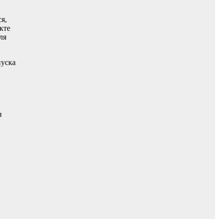
я,
кте
ля
пуска
и