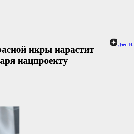
Дзен.Н
расной икры нарастит
даря нацпроекту