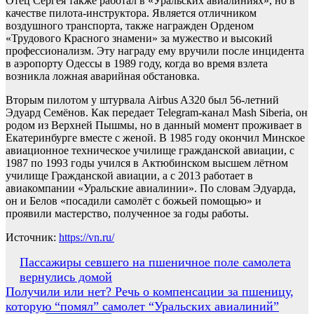
Отец Сергея также работал в «Уральских авиалиниях», но в
качестве пилота-инструктора. Является отличником
воздушного транспорта, также награжден Орденом
«Трудового Красного знамени» за мужество и высокий
профессионализм. Эту награду ему вручили после инцидента
в аэропорту Одессы в 1989 году, когда во время взлета
возникла ложная аварийная обстановка.
Вторым пилотом у штурвала Airbus A320 был 56-летний
Эдуард Семёнов. Как передает Telegram-канал Mash Siberia, он
родом из Верхней Пышмы, но в данный момент проживает в
Екатеринбурге вместе с женой. В 1985 году окончил Минское
авиационное техническое училище гражданской авиации, с
1987 по 1993 годы учился в Актюбинском высшем лётном
училище Гражданской авиации, а с 2013 работает в
авиакомпании «Уральские авиалинии». По словам Эдуарда,
он и Белов «посадили самолёт с божьей помощью» и
проявили мастерство, полученное за годы работы.
Источник:
https://vn.ru/
Навигация
Пассажиры севшего на пшеничное поле самолета
вернулись домой
по
Получили или нет? Речь о компенсации за пшеницу,
записям
которую “помял” самолет “Уральских авиалиний”