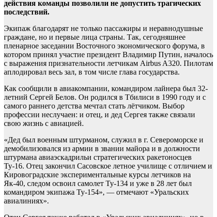
действия команды позволили не допустить трагических
последствий.
Экипаж благодарят не только пассажиры и неравнодушные
граждане, но и первые лица страны. Так, сегодняшнее
пленарное заседании Восточного экономического форума, в
котором принял участие президент Владимир Путин, началось
с выражения признательности летчикам Airbus A320. Пилотам
аплодировал весь зал, в том числе глава государства.
Как сообщили в авиакомпании, командиром лайнера был 32-
летний Сергей Белов. Он родился в Тбилиси в 1990 году и с
самого раннего детства мечтал стать лётчиком. Выбор
профессии неслучаен: и отец, и дед Сергея также связали
свою жизнь с авиацией.
«Дед был военным штурманом, служил в г. Североморске и
демобилизовался из армии в звании майора и в должности
штурмана авиаэскадрильи стратегических ракетоносцев
Ту-16. Отец закончил Сасовское летное училище с отличием и
Кировоградские экспериментальные курсы летчиков на
Як-40, следом освоил самолет Ту-134 и уже в 28 лет был
командиром экипажа Ту-154», — отмечают «Уральских
авиалиниях».