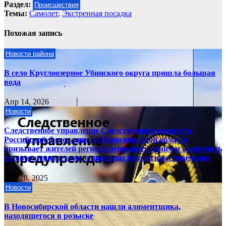
Раздел:
Происшествия
Темы:
Самолет
,
Экстренная посадка
Похожая запись
Новости района
В село Круглоозерное Убинского округа пришла большая
вода
Апр 14, 2026
Новости
Следственное управление Следственного комитета
Российской Федерации по Новосибирской области
призывает жителей региона вспомнить самим и напомнить
несовершеннолетним о правилах безопасного поведения
Ноя 28, 2025
Новости
В Новосибирской области нашли алиментщика,
находящегося в розыске