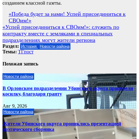
созданием классной газеты.
Навигация
«Победа будет за нами! Успей присоединиться к
СВОим!»
по
«Успей присоединиться к СВОим!»: служить по
записям
контракту вместе с земляками в специальных
подразделениях могут жители региона
Раздел:
История
Новости района
Темы:
ТГпост
Похожая запись
Новости района
В Орловском подразделении Убинского округа приобрели
косилку, благодаря гранту
Авг 9, 2026
Новости района
Жители Убинского округа прониклись презентацией
поэтического сборника