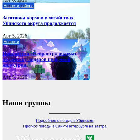
Новости района
Заготовка кормов в хозяйствах
Убинского округа продолжается
Авг 5, 2026
Новости
Победители «Нейроигр» получат
поддержку лидеров цифровой
индустрии
Авг 5, 2026
Наши группы
Подробнее о погоде в Убинском
Прогноз погоды в Санкт-Петербурге на завтра