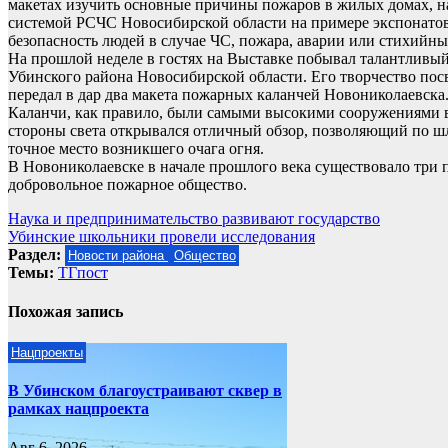
макетах изучить основные причины пожаров в жилых домах, на
системой РСЧС Новосибирской области на примере экспонатов
безопасность людей в случае ЧС, пожара, аварии или стихийны
На прошлой неделе в гостях на Выставке побывал талантливы
Убинского района Новосибирской области. Его творчество по
передал в дар два макета пожарных каланчей Новониколаевска.
Каланчи, как правило, были самыми высокими сооружениями в
стороны света открывался отличный обзор, позволяющий по ш
точное место возникшего очага огня.
В Новониколаевске в начале прошлого века существовало три п
добровольное пожарное общество.
Навигация
Наука и предпринимательство развивают государство
Убинские школьники провели исследования
по
Раздел:
Новости района
Общество
записям
Темы:
ТГпост
Похожая запись
Нацпроекты
В Убинском благоустраивают сквер в
рамках нацпроекта
Авг 6, 2026