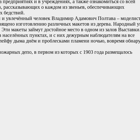
 предприятиях и в учреждениях, а также ознакомиться со всей
, рассказывающих о каждом из звеньев, обеспечивающих
х бедствий.
й и увлечённый человек Владимир Адамович Полтава – моделист
священо изготовлению различных макетов из дерева. Народный 
 Эти макеты займут достойное место в одном из залов Выставки
 населённых пунктах, и с них дежурным наблюдателям на все
лейфу дыма днём и проблесками пламени ночью, вовремя обнар
ожарных депо, в первом из которых с 1903 года размещалось