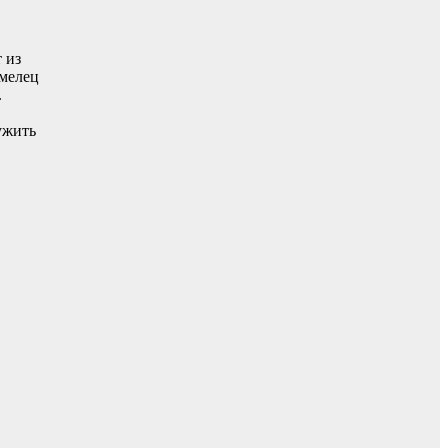
 из
умелец
.
ужить