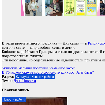
В честь замечательного праздника — Дня семьи — в
Раисинско
всего на свете — мир, любовь, семья и дети».
Библиотекарь Наталья Григорьева тепло поздравляла жителей 
подготовленные буклеты.
Эти небольшие, но содержательные издания стали приятным на
Навигация
Убинские малыши посетили “семейное кафе”
В Убинском округе состоялся смотр-конкурс “Аты-баты”
по
Раздел:
Культура
Новости района
записям
Темы:
Дзен.Новости
Похожая запись
Новости района