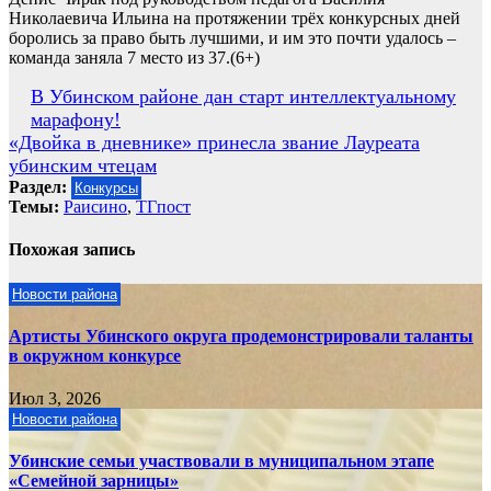
Николаевича Ильина на протяжении трёх конкурсных дней
боролись за право быть лучшими, и им это почти удалось –
команда заняла 7 место из 37.(6+)
Навигация
В Убинском районе дан старт интеллектуальному
марафону!
по
«Двойка в дневнике» принесла звание Лауреата
записям
убинским чтецам
Раздел:
Конкурсы
Темы:
Раисино
,
ТГпост
Похожая запись
Новости района
Артисты Убинского округа продемонстрировали таланты
в окружном конкурсе
Июл 3, 2026
Новости района
Убинские семьи участвовали в муниципальном этапе
«Семейной зарницы»