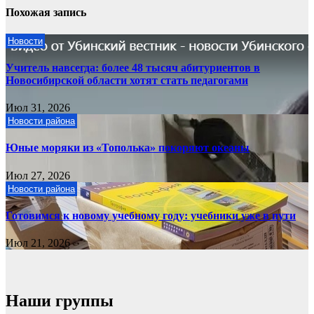
Похожая запись
Новости
Учитель навсегда: более 48 тысяч абитуриентов в
Новосибирской области хотят стать педагогами
Июл 31, 2026
Новости района
Юные моряки из «Тополька» покоряют океаны
Июл 27, 2026
Новости района
Готовимся к новому учебному году: учебники уже в пути
Июл 21, 2026
Наши группы