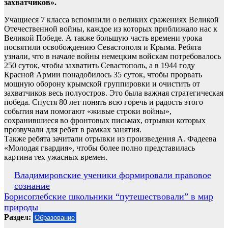
захватчиков».
Учащиеся 7 класса вспомнили о великих сражениях Великой
Отечественной войны, каждое из которых приближало нас к
Великой Победе. А также большую часть времени урока
посвятили освобождению Севастополя и Крыма. Ребята
узнали, что в начале войны немецким войскам потребовалось
250 суток, чтобы захватить Севастополь, а в 1944 году
Красной Армии понадобилось 35 суток, чтобы прорвать
мощную оборону крымской группировки и очистить от
захватчиков весь полуостров. Это была важная стратегическая
победа. Спустя 80 лет понять всю горечь и радость этого
события нам помогают «живые строки войны»,
сохранившиеся во фронтовых письмах, отрывки которых
прозвучали для ребят в рамках занятия.
Также ребята зачитали отрывки из произведения А. Фадеева
«Молодая гвардия», чтобы более полно представилась
картина тех ужасных времен.
Навигация
Владимировские ученики формировали правовое
сознание
по
Борисоглебские школьники “путешествовали” в мир
записям
природы
Раздел:
Образование