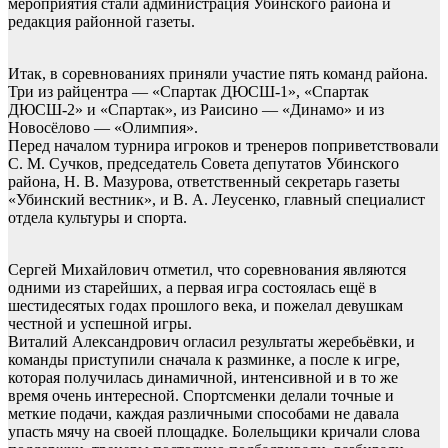
мероприятия стали администрация Убинского района и
редакция районной газеты.
Итак, в соревнованиях приняли участие пять команд района.
Три из райцентра — «Спартак ДЮСШ-1», «Спартак
ДЮСШ-2» и «Спартак», из Раисино — «Динамо» и из
Новосёлово — «Олимпия».
Перед началом турнира игроков и тренеров поприветствовали
С. М. Сучков, председатель Совета депутатов Убинского
района, Н. В. Мазурова, ответственный секретарь газеты
«Убинский вестник», и В. А. Леусенко, главный специалист
отдела культуры и спорта.
Сергей Михайлович отметил, что соревнования являются
одними из старейших, а первая игра состоялась ещё в
шестидесятых годах прошлого века, и пожелал девушкам
честной и успешной игры.
Виталий Александрович огласил результаты жеребьёвки, и
команды приступили сначала к разминке, а после к игре,
которая получилась динамичной, интенсивной и в то же
время очень интересной. Спортсменки делали точные и
меткие подачи, каждая различными способами не давала
упасть мячу на своей площадке. Болельщики кричали слова