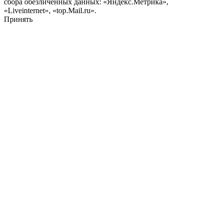
сбора обезличенных данных: «Яндекс.Метрика»,
«Liveinternet», «top.Mail.ru».
Принять