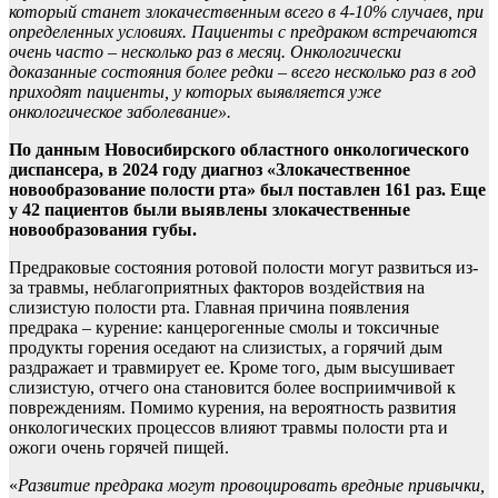
который станет злокачественным всего в 4-10% случаев, при
определенных условиях. Пациенты с предраком встречаются
очень часто – несколько раз в месяц. Онкологически
доказанные состояния более редки – всего несколько раз в год
приходят пациенты, у которых выявляется уже
онкологическое заболевание».
По данным Новосибирского областного онкологического
диспансера, в 2024 году диагноз «Злокачественное
новообразование полости рта» был поставлен 161 раз. Еще
у 42 пациентов были выявлены злокачественные
новообразования губы.
Предраковые состояния ротовой полости могут развиться из-
за травмы, неблагоприятных факторов воздействия на
слизистую полости рта. Главная причина появления
предрака
–
курение: канцерогенные смолы и токсичные
продукты горения оседают на слизистых, а горячий дым
раздражает и травмирует ее. Кроме того, дым высушивает
слизистую, отчего она становится более восприимчивой к
повреждениям. Помимо курения, на вероятность развития
онкологических процессов влияют травмы полости рта и
ожоги очень горячей пищей.
«
Развитие предрака могут провоцировать вредные привычки,