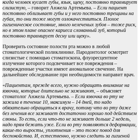
когда человек кусает губы, язык, щеку, постоянно травмирует
слизистую,
– говорит Анжела Артемьева. –
Если пациент
постоянно облизывает губы и у него постоянно трещины на
губах, то они тоже могут озлокачествиться. Плохое
гигиеническое состояние, много нелеченых зубов
–
тоже риск,
но в этом плане опаснее кариеса сломанный зуб, который
постоянно травмирует десну или щеку».
Проверить состояние полости рта можно в любой
стоматологической поликлинике. Пародонтолог осмотрит
слизистые с помощью стоматоскопа, флуоресцентное
излучение которого подсвечивает все повреждения –
поврежденные участки имеют аномальное свечение. На
дальнейшее обследование при необходимости направит врач.
«
Пациентам, прежде всего, нужно обращать внимание на
язвочки, которые длительно не заживают,
– объясняет
стоматолог Анжела Артемьева. –
Если язвочка во рту не
зажила в течение 10, максимум
–
14 дней, то надо
обязательно обращаться к врачу, потому что во рту даже
без лечения все заживает достаточно хорошо под действием
слюны. То есть, если что-то не заживает дольше 2 недель,
надо прям бежать уже. Если во рту появляются деформации,
какие-то выросты, уплотнения – это тоже повод для
беспокойства. И, естественно, нужно следить за гигиеной