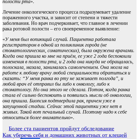
полости рта
».
Лечение онкологического процесса подразумевает удаление
пораженного участка, и зависит от степени и тяжести
заболевания. Но врач подчеркивает, что главное в лечении
рака ротовой полости – его своевременное выявление:
«
У меня был вопиющий случай. Пациентка работала
регистратором в одной из поликлиник города (не
стоматологических, соматических), была окружена врачами.
Когда она пришла ко мне на приём, ее уже 2 года беспокоили
изменения в полости рта, и 2 года она никуда не обращалась,
полоскала, мазала, занималась самолечением. Она могла на
работе к любому врачу любой специальности обратиться и
сказать: “У меня ранка во рту не заживает полгода”, и
любой врач её отправил бы либо к онкологу, либо к
стоматологу. Но она этого не сделала. Потом, когда ранка
стала её сильно беспокоить и появились мысли об онкологии,
она пришла. Биопсия подтвердила рак, причем уже в
запущенной стадии. Сейчас этой пациентки уже нет в
живых. Такой вот печальный случай. Поэтому надо к себе
относиться более внимательно
».
Навигация
Более ста пациентов пройдут обследование
Как уберечь себя и домашних животных от клещей
по