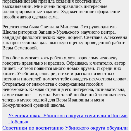
порекомендовала правила создания собственных
высказываний. Мне очень понравились интересные
иллюстрированные задания. Художественное оформление
пособия автор сделала сама.
Рецензентом была Светлана Минеева. Это руководитель
Школы риторики Западно-Уральского научного центра,
кандидат филологических наук, доцент. Светлана Алексеевна
как профессионал дала высокую оценку проведенной работе
Веры Семеновой.
Пособие помогает хоть ребенку, хоть взрослому человеку
говорить правильно и красиво. Обращаясь к читателю, автор
пишет: «У тебя появится много новых друзей. И среди них —
книги. Учебники, словари, стихи и рассказы известных
поэтов и писателей помогут тебе овладеть искусством слова».
Оторваться от знакомства с содержанием пособия
невозможно. Каждая страница его интересна, познавательна,
самое главное — нужна. Вот такой необычный экспонат есть
теперь в музее родной для Веры Ивановны и меня
Кожурлинской средней школы.
Навигация
Ученики школ Убинского округа сочиняли «Письмо
Победы»
по
Советники по воспитанию Убинского округа обсудили