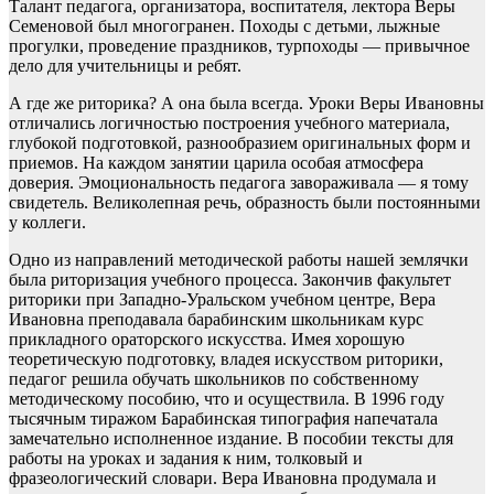
Талант педагога, организатора, воспитателя, лектора Веры
Семеновой был многогранен. Походы с детьми, лыжные
прогулки, проведение праздников, турпоходы — привычное
дело для учительницы и ребят.
А где же риторика? А она была всегда. Уроки Веры Ивановны
отличались логичностью построения учебного материала,
глубокой подготовкой, разнообразием оригинальных форм и
приемов. На каждом занятии царила особая атмосфера
доверия. Эмоциональность педагога завораживала — я тому
свидетель. Великолепная речь, образность были постоянными
у коллеги.
Одно из направлений методической работы нашей землячки
была риторизация учебного процесса. Закончив факультет
риторики при Западно-Уральском учебном центре, Вера
Ивановна преподавала барабинским школьникам курс
прикладного ораторского искусства. Имея хорошую
теоретическую подготовку, владея искусством риторики,
педагог решила обучать школьников по собственному
методическому пособию, что и осуществила. В 1996 году
тысячным тиражом Барабинская типография напечатала
замечательно исполненное издание. В пособии тексты для
работы на уроках и задания к ним, толковый и
фразеологический словари. Вера Ивановна продумала и