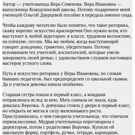
Автор — учительница Вера Семенова. Вера Ивановна —
выпускница Кожурлинской школы. Потому подаренное моей
ученицей Ольгой Даурцевой пособие я передала именно сюда.
Чтобы каждому читателю было понятно, что такое риторика,
скажу коротко: искусство красноречия Оно нужно всем, кто
выступает в любой аудитории: в классе, трудовом коллективе,
на пленуме, сессии. Мы же любим, когда выступающий
говорит доходчиво, грамотно, убедительно. Потому
вспоминаем тех учителей, воспитателей, которые умели
заворожить своей речью, с удовольствием слушаем настоящих
мастеров устного слова.
Путь в искусство риторики у Веры Ивановны, по словам
бывших педагогов, был предопределен со школьной скамьи.
Да и учиться девочка начала необычно.
Старшая сестра пошла в первый класс, а младшая
отправлялась вслед за нею. Мать сначала не знала, куда
девалась Верочка. А девчушка стояла у двери в первый класс,
но открыть не могла в силу малехонького роста.
Прислушивалась, о чем говорила учительница, что отвечали
первоклассники. Мудрая учительница переговорила с
директором, потом с родителями Верочки. Купили ей
школьную форму, портфель, ручки, тетради, карандаши,