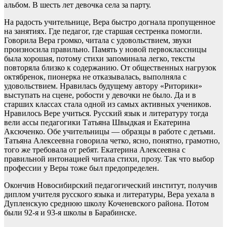
альбом. В шесть лет девочка села за парту.
На радость учительнице, Вера быстро догнала пропущенное
на занятиях. Где педагог, где старшая сестренка помогли.
Говорила Вера громко, читала с удовольствием, звуки
произносила правильно. Память у новой первоклассницы
была хорошая, потому стихи запоминала легко, тексты
повторяла близко к содержанию. От общественных нагрузок
октябренок, пионерка не отказывалась, выполняла с
удовольствием. Нравилась будущему автору «Риторики»
выступать на сцене, робости у девочки не было. Да и в
старших классах стала одной из самых активных учеников.
Нравилось Вере учиться. Русский язык и литературу тогда
вели ассы педагогики Татьяна Швыдкая и Екатерина
Аксюченко. Обе учительницы — образцы в работе с детьми.
Татьяна Алексеевна говорила четко, ясно, понятно, грамотно,
того же требовала от ребят. Екатерина Алексеевна с
правильной интонацией читала стихи, прозу. Так что выбор
профессии у Веры тоже был предопределен.
Окончив Новосибирский педагогический институт, получив
диплом учителя русского языка и литературы, Вера уехала в
Дупленскую среднюю школу Коченевского района. Потом
были 92-я и 93-я школы в Барабинске.