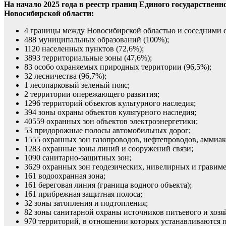
На начало 2025 года в реестр границ Единого государствен
Новосибирской области:
4 границы между Новосибирской областью и соседними 
488 муниципальных образований (100%);
1120 населенных пунктов (72,6%);
3893 территориальные зоны (47,6%);
83 особо охраняемых природных территории (96,5%);
32 лесничества (96,7%);
1 лесопарковый зеленый пояс;
2 территории опережающего развития;
1296 территорий объектов культурного наследия;
394 зоны охраны объектов культурного наследия;
40559 охранных зон объектов электроэнергетики;
53 придорожные полосы автомобильных дорог;
1555 охранных зон газопроводов, нефтепроводов, аммиа
1283 охранные зоны линий и сооружений связи;
1090 санитарно-защитных зон;
3629 охранных зон геодезических, нивелирных и гравим
161 водоохранная зона;
161 береговая линия (граница водного объекта);
161 прибрежная защитная полоса;
32 зоны затопления и подтопления;
82 зоны санитарной охраны источников питьевого и хоз
970 территорий, в отношении которых устанавливаются 