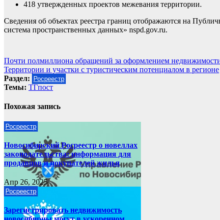
418 утвержденных проектов межевания территории.
Сведения об объектах реестра границ отображаются на Публи
система пространственных данных» nspd.gov.ru.
Навигация
Почти полмиллиона обращений за оформлением недвижимости 
Территории и участки с туристическим потенциалом в регионе
по
Раздел:
Росреестр
записям
Темы:
ТГпост
Похожая запись
Росреестр
Новосибирский Росреестр о новеллах
законодательства: информация для
продавцов и покупателей жилья
Апр 26, 2025
Росреестр
Зарегистрировать недвижимость
новосибирцы могут в ускоренном