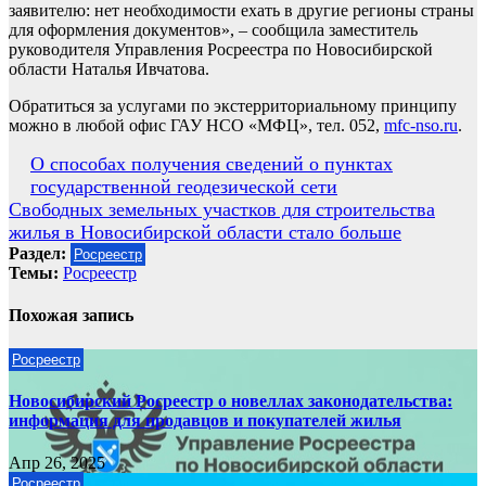
заявителю: нет необходимости ехать в другие регионы страны
для оформления документов», – сообщила заместитель
руководителя Управления Росреестра по Новосибирской
области Наталья Ивчатова.
Обратиться за услугами по экстерриториальному принципу
можно в любой офис ГАУ НСО «МФЦ», тел. 052,
mfc-nso.ru
.
Навигация
О способах получения сведений о пунктах
государственной геодезической сети
по
Свободных земельных участков для строительства
записям
жилья в Новосибирской области стало больше
Раздел:
Росреестр
Темы:
Росреестр
Похожая запись
Росреестр
Новосибирский Росреестр о новеллах законодательства:
информация для продавцов и покупателей жилья
Апр 26, 2025
Росреестр