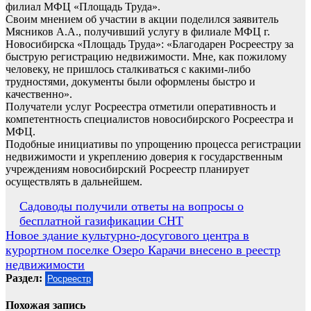
филиал МФЦ «Площадь Труда».
Своим мнением об участии в акции поделился заявитель
Мясников А.А., получивший услугу в филиале МФЦ г.
Новосибирска «Площадь Труда»: «Благодарен Росреестру за
быструю регистрацию недвижимости. Мне, как пожилому
человеку, не пришлось сталкиваться с какими-либо
трудностями, документы были оформлены быстро и
качественно».
Получатели услуг Росреестра отметили оперативность и
компетентность специалистов новосибирского Росреестра и
МФЦ.
Подобные инициативы по упрощению процесса регистрации
недвижимости и укреплению доверия к государственным
учреждениям новосибирский Росреестр планирует
осуществлять в дальнейшем.
Навигация
Садоводы получили ответы на вопросы о
бесплатной газификации СНТ
по
Новое здание культурно-досугового центра в
записям
курортном поселке Озеро Карачи внесено в реестр
недвижимости
Раздел:
Росреестр
Похожая запись