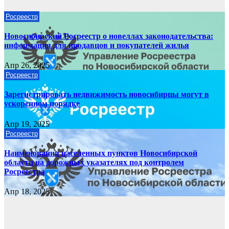
Росреестр
Новосибирский Росреестр о новеллах законодательства:
информация для продавцов и покупателей жилья
Апр 26, 2025
Росреестр
Зарегистрировать недвижимость новосибирцы могут в
ускоренном порядке
Апр 19, 2025
Росреестр
Наименования населенных пунктов Новосибирской
области на дорожных указателях под контролем
Росреестра
Апр 18, 2025