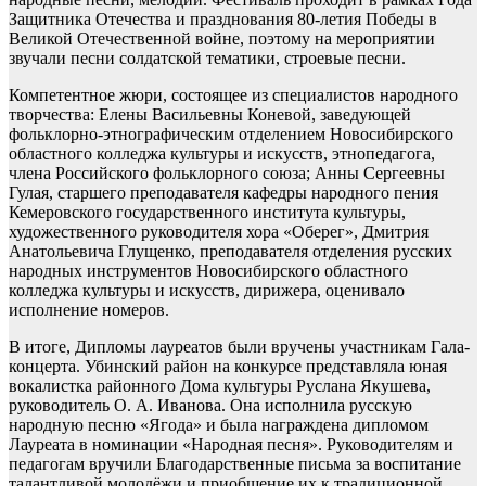
Защитника Отечества и празднования 80-летия Победы в
Великой Отечественной войне, поэтому на мероприятии
звучали песни солдатской тематики, строевые песни.
Компетентное жюри, состоящее из специалистов народного
творчества: Елены Васильевны Коневой, заведующей
фольклорно-этнографическим отделением Новосибирского
областного колледжа культуры и искусств, этнопедагога,
члена Российского фольклорного союза; Анны Сергеевны
Гулая, старшего преподавателя кафедры народного пения
Кемеровского государственного института культуры,
художественного руководителя хора «Оберег», Дмитрия
Анатольевича Глущенко, преподавателя отделения русских
народных инструментов Новосибирского областного
колледжа культуры и искусств, дирижера, оценивало
исполнение номеров.
В итоге, Дипломы лауреатов были вручены участникам Гала-
концерта. Убинский район на конкурсе представляла юная
вокалистка районного Дома культуры Руслана Якушева,
руководитель О. А. Иванова. Она исполнила русскую
народную песню «Ягода» и была награждена дипломом
Лауреата в номинации «Народная песня». Руководителям и
педагогам вручили Благодарственные письма за воспитание
талантливой молодёжи и приобщение их к традиционной