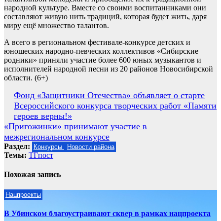
народной культуре. Вместе со своими воспитанниками они
составляют живую нить традиций, которая будет жить, даря
миру ещё множество талантов.
А всего в региональном фестивале-конкурсе детских и
юношеских народно-певческих коллективов «Сибирские
родники» приняли участие более 600 юных музыкантов и
исполнителей народной песни из 20 районов Новосибирской
области. (6+)
Навигация
Фонд «Защитники Отечества» объявляет о старте
Всероссийского конкурса творческих работ «Памяти
по
героев верны!»
записям
«Пригожинки» принимают участие в
межрегиональном конкурсе
Раздел:
Конкурсы
Новости района
Темы:
ТГпост
Похожая запись
Нацпроекты
В Убинском благоустраивают сквер в рамках нацпроекта