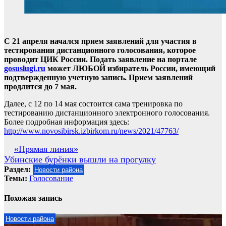
С 21 апреля начался прием заявлений для участия в
тестировании дистанционного голосования, которое
проводит ЦИК России. Подать заявление на портале
gosuslugi.ru
может ЛЮБОЙ избиратель России, имеющий
подтвержденную учетную запись. Прием заявлений
продлится до 7 мая.
Далее, с 12 по 14 мая состоится сама тренировка по
тестированию дистанционного электронного голосования.
Более подробная информация здесь:
http://www.novosibirsk.izbirkom.ru/news/2021/47763/
Навигация
«Прямая линия»
Убинские бурёнки вышли на прогулку
по
Раздел:
Новости района
записям
Темы:
Голосование
Похожая запись
Новости района