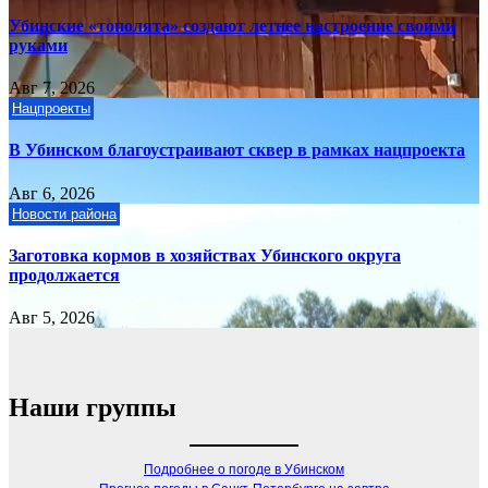
Убинские «тополята» создают летнее настроение своими
руками
Авг 7, 2026
Нацпроекты
В Убинском благоустраивают сквер в рамках нацпроекта
Авг 6, 2026
Новости района
Заготовка кормов в хозяйствах Убинского округа
продолжается
Авг 5, 2026
Наши группы
Подробнее о погоде в Убинском