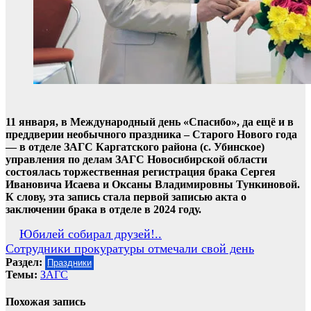
11 января, в Международный день «Спасибо», да ещё и в
преддверии необычного праздника – Старого Нового года
— в отделе ЗАГС Каргатского района (с. Убинское)
управления по делам ЗАГС Новосибирской области
состоялась торжественная регистрация брака Сергея
Ивановича Исаева и Оксаны Владимировны Тункиновой.
К слову, эта запись стала первой записью акта о
заключении брака в отделе в 2024 году.
Навигация
Юбилей собирал друзей!..
Сотрудники прокуратуры отмечали свой день
по
Раздел:
Праздники
записям
Темы:
ЗАГС
Похожая запись