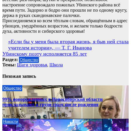
настроение сопровождало пожилых Убинского района всё
время пути. Задорно и бодро они прошли не по одному кругу,
держа в руках скандинавские палочки.
Присоединяемся ко всем тёплым словам, обращённым в адрес
убинцев, умудрённых возрастом, и желаем только бодрости
духа, активности и сибирского здоровья!
Навигация
«Если бы у меня была вторая жизнь, я быв ней стала
учителем истории», — Т. Г. Иванова
по
Убинскому поэту исполняется 85 лет
записям
Раздел:
Общество
Темы:
Шаги здоровья
,
Школа
Похожая запись
Общество
99% новорожденных в Новосибирской области
прикладывают к груди сразу после рождения
Авг 7, 2026
Новости