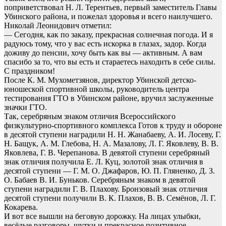
поприветствовал Н. Л. Терентьев, первый заместитель Главы
Убинского района, и пожелал здоровья и всего наилучшего.
Николай Леонидович отметил:
— Сегодня, как по заказу, прекрасная солнечная погода. И я
радуюсь тому, что у вас есть искорка в глазах, задор. Когда
доживу до пенсии, хочу быть как вы — активным. А вам
спасибо за то, что вы есть и стараетесь находить в себе силы.
С праздником!
После К. М. Мухометзянов, директор Убинской детско-
юношеской спортивной школы, руководитель центра
тестирования ГТО в Убинском районе, вручил заслуженные
значки ГТО.
Так, серебряным знаком отличия Всероссийского
физкультурно-спортивного комплекса Готов к труду и обороне
в десятой ступени наградили Н. Н. Жанабаеву, А. И. Лосеву, Г.
Н. Бащук, А. М. Глебова, Н. А. Мазалову, Л. Г. Яковлеву, В. В.
Яковлева, Г. В. Черепанова. В девятой ступени серебряный
знак отличия получила Е. Л. Куц, золотой знак отличия в
десятой ступени — Г. М. О. Джафаров, Ю. П. Гляненко, Д. З.
О. Бабаев В. И. Буньков. Серебряным знаком в девятой
ступени наградили Г. В. Плахову. Бронзовый знак отличия
десятой ступени получили В. К. Плахов, В. В. Семёнов, Л. Г.
Кокарева.
И вот все вышли на беговую дорожку. На лицах улыбки,
весёлые разговоры, шутки и прекрасное позитивное