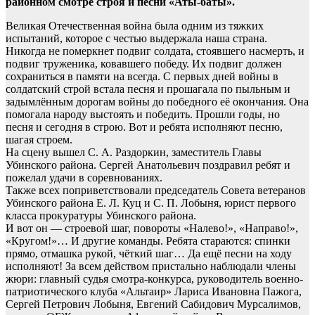
районном смотре строя и песни «Аты-баты».
Великая Отечественная война была одним из тяжких
испытаний, которое с честью выдержала наша страна.
Никогда не померкнет подвиг солдата, стоявшего насмерть, и
подвиг труженика, ковавшего победу. Их подвиг должен
сохраниться в памяти на всегда. С первых дней войны в
солдатский строй встала песня и прошагала по пыльным и
задымлённым дорогам войны до победного её окончания. Она
помогала народу выстоять и победить. Прошли годы, но
песня и сегодня в строю. Вот и ребята исполняют песню,
шагая строем.
На сцену вышел С. А. Раздоркин, заместитель Главы
Убинского района. Сергей Анатольевич поздравил ребят и
пожелал удачи в соревнованиях.
Также всех поприветствовали председатель Совета ветеранов
Убинского района Е. Л. Куц и С. П. Лобыня, юрист первого
класса прокуратуры Убинского района.
И вот он — строевой шаг, повороты «Налево!», «Направо!»,
«Кругом!»… И другие команды. Ребята стараются: спинки
прямо, отмашка рукой, чёткий шаг… Да ещё песни на ходу
исполняют! За всем действом пристально наблюдали члены
жюри: главный судья смотра-конкурса, руководитель военно-
патриотического клуба «Альтаир» Лариса Ивановна Пажога,
Сергей Петрович Лобыня, Евгений Сабидович Мурсалимов,