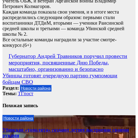
учитель ОБЖ, и ветеран Афганской войны Владимир
Петрович Колмагоров.
Каждая команда показала свои умения, и в итоге места
распределились следующим образом: первыми стали
воспитанники ДТДиМ, вторыми — ученики Раисинской
средней школы и третьими — команда Убинской средней
школы № 2.
Все остальные команды наградили за участие смотре-
конкурсе.(6+)
Навигация
Губернатор Андрей Травников поручил провести
мероприятия, посвященные Дню Победы,
по
масштабно, организованно и безопасно
записям
Убинцы готовят очередную партию гумпомощи
бойцам СВО
Раздел:
Новости района
Темы:
ТГпост
Похожая запись
Новости района
Убинские «тополята» создают летнее настроение своими
руками