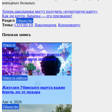
ковидных больных.
Навигация
Теперь школьники могут получить «культурную карту»
Как ни крути, баранка — его призвание!
по
Раздел:
Общество
записям
Темы:
COVID-19
,
Вакцинация
,
Коронавирус
Похожая запись
Новости
Победители «Нейроигр» получат
поддержку лидеров цифровой
индустрии
Авг 5, 2026
Новости района
Жителям Убинского округа важно
беречь лес от пожара
Авг 4, 2026
Общество