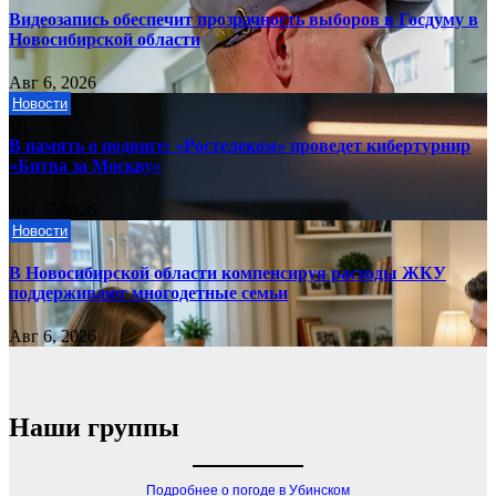
Видеозапись обеспечит прозрачность выборов в Госдуму в
Новосибирской области
Авг 6, 2026
Новости
В память о подвиге: «Ростелеком» проведет кибертурнир
«Битва за Москву»
Авг 6, 2026
Новости
В Новосибирской области компенсируя расходы ЖКУ
поддерживают многодетные семьи
Авг 6, 2026
Наши группы
Подробнее о погоде в Убинском