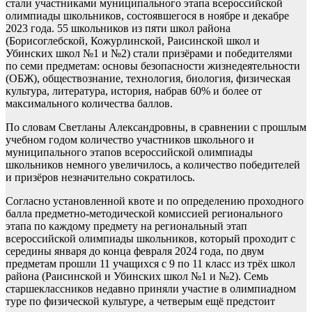
стали участниками муниципального этапа всероссийской
олимпиады школьников, состоявшегося в ноябре и декабре
2023 года. 55 школьников из пяти школ района
(Борисоглебской, Кожурлинской, Раисинской школ и
Убинских школ №1 и №2) стали призёрами и победителями
по семи предметам: основы безопасности жизнедеятельности
(ОБЖ), обществознание, технология, биология, физическая
культура, литература, история, набрав 60% и более от
максимального количества баллов.
По словам Светланы Александровны, в сравнении с прошлым
учебном годом количество участников школьного и
муниципального этапов всероссийской олимпиады
школьников немного увеличилось, а количество победителей
и призёров незначительно сократилось.
Согласно установленной квоте и по определению проходного
балла предметно-методической комиссией регионального
этапа по каждому предмету на региональный этап
всероссийской олимпиады школьников, который проходит с
середины января до конца февраля 2024 года, по двум
предметам прошли 11 учащихся с 9 по 11 класс из трёх школ
района (Раисинской и Убинских школ №1 и №2). Семь
старшеклассников недавно приняли участие в олимпиадном
туре по физической культуре, а четверым ещё предстоит