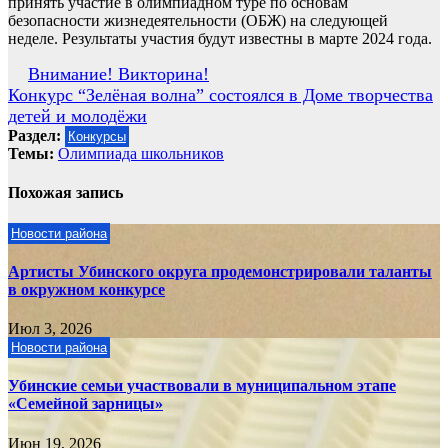
принять участие в олимпиадном туре по основам
безопасности жизнедеятельности (ОБЖ) на следующей
неделе. Результаты участия будут известны в марте 2024 года.
Навигация
Внимание! Викторина!
Конкурс “Зелёная волна” состоялся в Доме творчества
по
детей и молодёжи
записям
Раздел:
Конкурсы
Темы:
Олимпиада школьников
Похожая запись
Новости района
Артисты Убинского округа продемонстрировали таланты
в окружном конкурсе
Июл 3, 2026
Новости района
Убинские семьи участвовали в муниципальном этапе
«Семейной зарницы»
Июн 19, 2026