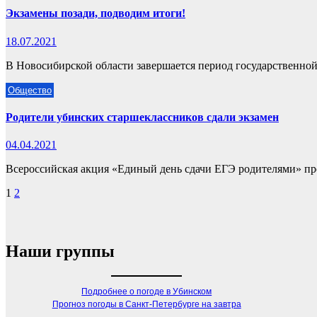
Экзамены позади, подводим итоги!
18.07.2021
В Новосибирской области завершается период государственной
Общество
Родители убинских старшеклассников сдали экзамен
04.04.2021
Всероссийская акция «Единый день сдачи ЕГЭ родителями» пр
Пагинация
1
2
записей
Наши группы
Подробнее о погоде в Убинском
Прогноз погоды в Санкт-Петербурге на завтра