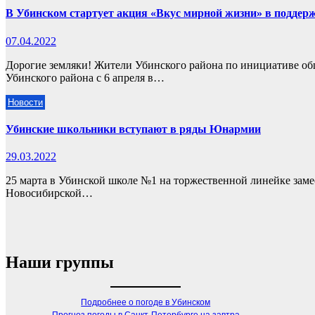
В Убинском стартует акция «Вкус мирной жизни» в поддерж
07.04.2022
Дорогие земляки! Жители Убинского района по инициативе 
Убинского района с 6 апреля в…
Новости
Убинские школьники вступают в ряды Юнармии
29.03.2022
25 марта в Убинской школе №1 на торжественной линейке за
Новосибирской…
Наши группы
Подробнее о погоде в Убинском
Прогноз погоды в Санкт-Петербурге на завтра