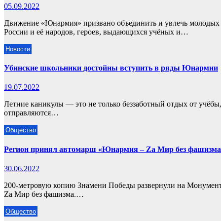
05.09.2022
Движение «Юнармия» призвано объединить и увлечь молодых 
России и её народов, героев, выдающихся учёных и…
Новости
Убинские школьники достойны вступить в ряды Юнармии
19.07.2022
Летние каникулы — это не только беззаботный отдых от учёбы,
отправляются…
Общество
Регион принял автомарш «Юнармия – Zа Мир без фашизма
30.06.2022
200-метровую копию Знамени Победы развернули на Монумент
Zа Мир без фашизма.…
Общество