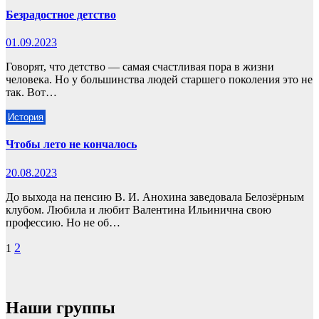
Безрадостное детство
01.09.2023
Говорят, что детство — самая счастливая пора в жизни
человека. Но у большинства людей старшего поколения это не
так. Вот…
История
Чтобы лето не кончалось
20.08.2023
До выхода на пенсию В. И. Анохина заведовала Белозёрным
клубом. Любила и любит Валентина Ильинична свою
профессию. Но не об…
Пагинация
2
1
записей
Наши группы